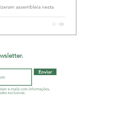
izeram assembleia nesta
oi decidido, por
ovimento de...
wsletter.
Enviar
ber e-mails com informações,
ades exclusivas.