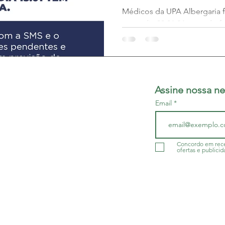
de atendimentos
Médicos da UPA Albergaria f
UPA
terça, dia 09.01.24, quando f
unanimidade, suspender o m
Assine nossa ne
Email
do da Bahia - SINDIMED
r/BA
- CNPJ 13.505.045/001-60
Concordo em rece
ofertas e publicid
a.org.br
g.br
rg.br