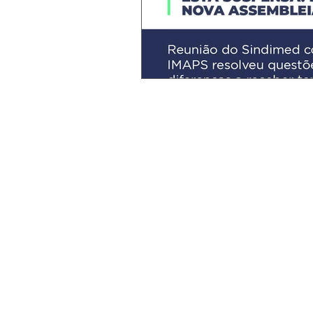
Política
UPA
Justiça
Sindicato dos Médicos do Esta
R. Macapá, 241 - Ondina, Salvado
Tel.:
(71) 3555-2555
diretoria@sindimedba.org.br
grafica@sindimedba.org.br
assessoriajuridica@sindimedb
atendimento@sindimedba.or
contabilidade@sindimedba.o