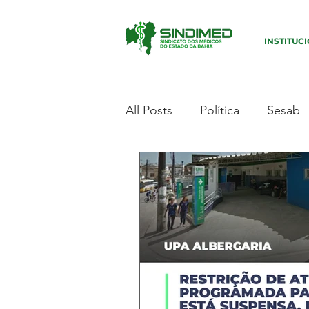
INSTITUC
All Posts
Política
Sesab
Evento
Salário
Sudo
Sem categoria
Campan
Segurança
Salário
M