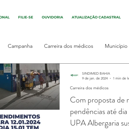
IONAL
FILIE-SE
OUVIDORIA
ATUALIZAÇÃO CADASTRAL
Campanha
Carreira dos médicos
Município
este I
Paralisação
Evento
Assembleia
SINDIMED BAHIA
9 de jan. de 2024
1 min de l
Carreira dos médicos
ha
Greve
Campanha
Defesa dos médicos
Com proposta de r
pendências até dia
unicípio
Assembleia
Assembleia
Município
UPA Albergaria su