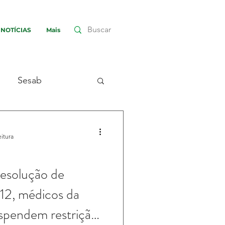
NOTÍCIAS
Mais
Sesab
Interior
eitura
Interior
esolução de
 12, médicos da
Candeias
spendem restrição