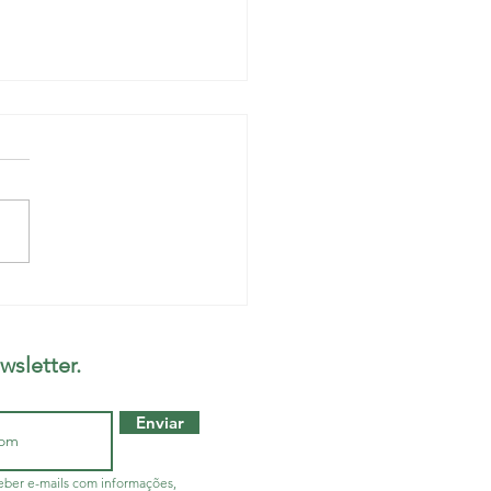
ão não se faz por
etos, é preciso ouvir
 está na linha de frente
wsletter.
Enviar
ber e-mails com informações,