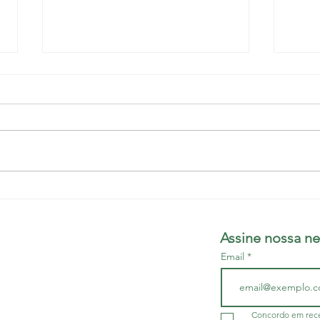
Edital de convocação:
Gest
Assembleia Geral
decr
Extraordinária - Campanha
quem
Assine nossa ne
Salarial
Email
do da Bahia - SINDIMED
r/BA
- CNPJ 13.505.045/001-60
Concordo em rece