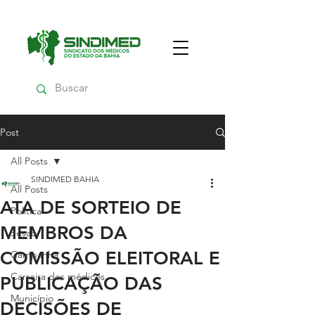
Post
All Posts
SINDIMED BAHIA
All Posts
ATA DE SORTEIO DE
Política
MEMBROS DA
Sesab
COMISSÃO ELEITORAL E
Campanha
Carreira dos médicos
PUBLICAÇÃO DAS
Município
DECISÕES DE