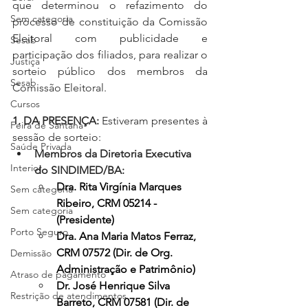
que determinou o refazimento do 
Sem categoria
processo de constituição da Comissão 
Eleitoral com publicidade e 
Sesab
participação dos filiados, para realizar o 
Justiça
sorteio público dos membros da 
Sesab
Comissão Eleitoral.
Cursos
1. DA PRESENÇA:
 Estiveram presentes à 
Feira de Santana
sessão de sorteio:
Saúde Privada
Membros da Diretoria Executiva 
Interior
do SINDIMED/BA:
Dra. Rita Virgínia Marques 
Sem categoria
Ribeiro, CRM 05214 - 
Sem categoria
(Presidente)
Porto Seguro
Dra. Ana Maria Matos Ferraz, 
CRM 07572 (Dir. de Org. 
Demissão
Administração e Patrimônio)
Atraso de pagamento
Dr. José Henrique Silva 
Restrição de atendimentos
Barreto, CRM 07581 (Dir. de 