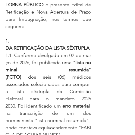
TORNA PÚBLICO 
o presente Edital de 
Retificação e Nova Abertura de Prazo 
para Impugnação, nos termos que 
seguem:
1.  
DA RETIFICAÇÃO DA LISTA SÊXTUPLA
1.1. Conforme divulgado em 02 de mar
ço de 2026, foi publicada uma "
lista no
minal resumida"
(FOTO) 
dos seis (06) médicos 
associados selecionados para compor 
a lista sêxtupla da Comissão 
Eleitoral para o mandato 2026 
2030. Foi identificado um 
erro material 
na transcrição de um dos 
nomes nesta "lista nominal resumida", 
onde constava equivocadamente "FABI
OLA DE AGUIAR NUNES".