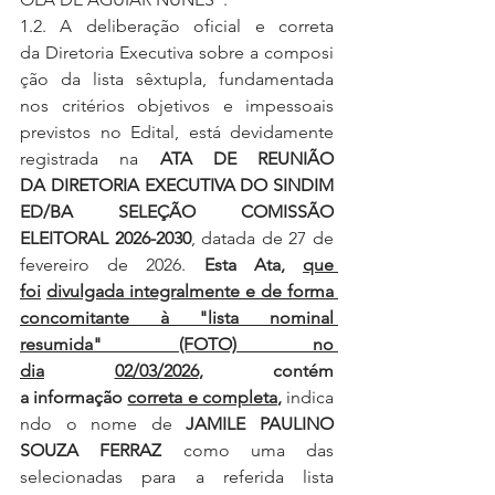
1.2. A deliberação oficial e correta 
da Diretoria Executiva sobre a composi
ção da lista sêxtupla, fundamentada 
nos critérios objetivos e impessoais 
previstos no Edital, está devidamente 
registrada na 
ATA DE REUNIÃO 
DA DIRETORIA EXECUTIVA DO SINDIM
ED/BA SELEÇÃO COMISSÃO 
ELEITORAL 2026-2030
, datada de 27 de 
fevereiro de 2026. 
Esta Ata, 
que 
foi
divulgada integralmente e de forma 
concomitante à "lista nominal 
resumida" (FOTO) no 
dia
02/03/2026
, contém 
a informação 
correta e completa
, 
indica
ndo o nome de 
JAMILE PAULINO 
SOUZA FERRAZ 
como uma das 
selecionadas para a referida lista 