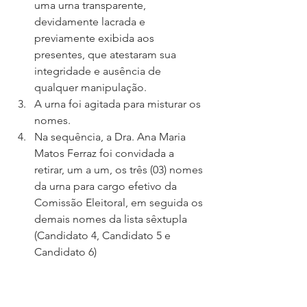
uma urna transparente, 
devidamente lacrada e 
previamente exibida aos 
presentes, que atestaram sua 
integridade e ausência de 
qualquer manipulação.
A urna foi agitada para misturar os 
nomes.
Na sequência, a Dra. Ana Maria 
Matos Ferraz foi convidada a 
retirar, um a um, os três (03) nomes 
da urna para cargo efetivo da 
Comissão Eleitoral, em seguida os 
demais nomes da lista sêxtupla 
(Candidato 4, Candidato 5 e 
Candidato 6)
Cada nome retirado foi 
imediatamente lido em voz alta e 
anotado em ordem de sorteio.