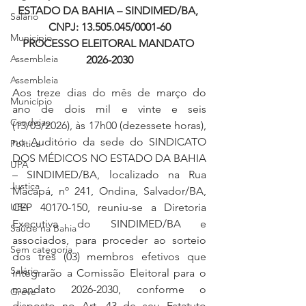
ESTADO DA BAHIA – SINDIMED/BA, 
Salário
CNPJ: 13.505.045/0001-60
Município
PROCESSO ELEITORAL MANDATO 
Assembleia
2026-2030
Assembleia
Aos treze dias do mês de março do 
Município
ano de dois mil e vinte e seis 
Candeias
(13/03/2026), às 17h00 (dezessete horas), 
no Auditório da sede do SINDICATO 
Política
DOS MÉDICOS NO ESTADO DA BAHIA 
UPA
– SINDIMED/BA, localizado na Rua 
Justiça
Macapá, nº 241, Ondina, Salvador/BA, 
UPA
CEP 40170-150, reuniu-se a Diretoria 
Executiva do SINDIMED/BA e 
Saúde na Bahia
associados, para proceder ao sorteio 
Sem categoria
dos três (03) membros efetivos que 
Salário
integrarão a Comissão Eleitoral para o 
mandato 2026-2030, conforme o 
Greve
disposto no Art. 43 de seu Estatuto 