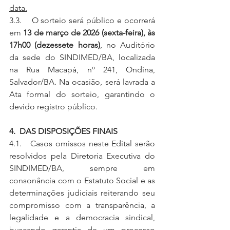
data.
3.3.    O sorteio será público e ocorrerá 
em 
13 de março de 2026 (sexta-feira), às 
17h00 (dezessete horas)
, no Auditório 
da sede do SINDIMED/BA, localizada 
na Rua Macapá, nº 241, Ondina, 
Salvador/BA. Na ocasião, será lavrada a 
Ata formal do sorteio, garantindo o 
devido registro público.
4.  DAS DISPOSIÇÕES FINAIS
4.1.   Casos omissos neste Edital serão 
resolvidos pela Diretoria Executiva do 
SINDIMED/BA, sempre em 
consonância com o Estatuto Social e as 
determinações judiciais reiterando seu 
compromisso com a transparência, a 
legalidade e a democracia sindical, 
buscando garantia de um processo 