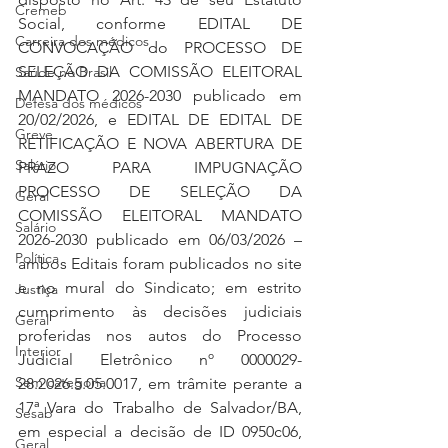
Cremeb
Social, conforme EDITAL DE 
Carreira dos médicos
CONVOCAÇÃO do PROCESSO DE 
SELEÇÃO DA COMISSÃO ELEITORAL 
Saúde no Brasil
MANDATO 2026-2030 publicado em 
Defesa dos médicos
20/02/2026, e EDITAL DE EDITAL DE 
Greve
RETIFICAÇÃO E NOVA ABERTURA DE 
Salário
PRAZO PARA IMPUGNAÇÃO 
PROCESSO DE SELEÇÃO DA 
Geral
COMISSÃO ELEITORAL MANDATO 
Salário
2026-2030 publicado em 06/03/2026 – 
Política
ambos Editais foram publicados no site 
e no mural do Sindicato; em estrito 
Justiça
cumprimento às decisões judiciais 
Geral
proferidas nos autos do Processo 
Interior
Judicial Eletrônico nº 0000029-
Sem categoria
28.2026.5.05.0017, em trâmite perante a 
17ª Vara do Trabalho de Salvador/BA, 
Sesab
em especial a decisão de ID 0950c06, 
Geral