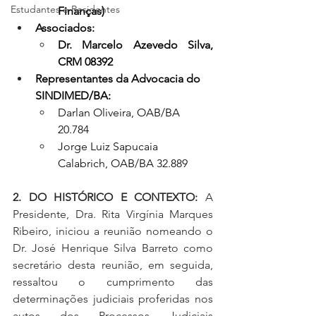
Estudantes e Residentes
Finanças)
Associados:
Dr. Marcelo Azevedo Silva, 
CRM 08392
Representantes da Advocacia do 
SINDIMED/BA:
Darlan Oliveira, OAB/BA 
20.784
Jorge Luiz Sapucaia 
Calabrich, OAB/BA 32.889
2. DO HISTÓRICO E CONTEXTO:
 A 
Presidente, Dra. Rita Virgínia Marques 
Ribeiro, iniciou a reunião nomeando o 
Dr. José Henrique Silva Barreto como 
secretário desta reunião, em seguida, 
ressaltou o cumprimento das 
determinações judiciais proferidas nos 
autos dos Processos Judiciais 