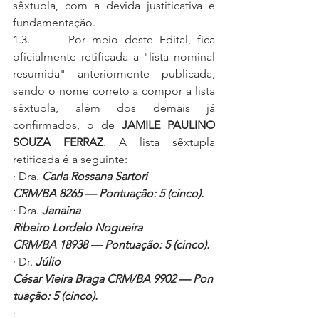
sêxtupla, com a devida justificativa e 
fundamentação.
1.3.      Por meio deste Edital, fica 
oficialmente retificada a "lista nominal 
resumida" anteriormente publicada, 
sendo o nome correto a compor a lista 
sêxtupla, além dos demais já 
confirmados, o de 
JAMILE PAULINO 
SOUZA FERRAZ
. A lista sêxtupla 
retificada é a seguinte:
· Dra.
 Carla Rossana Sartori 
CRM/BA 8265 — Pontuação: 5 (cinco).
· Dra.
 Janaina 
Ribeiro Lordelo Nogueira 
CRM/BA 18938 — Pontuação: 5 (cinco).
· Dr.
 Júlio 
César Vieira Braga CRM/BA 9902 — Pon
tuação: 5 (cinco).
· 