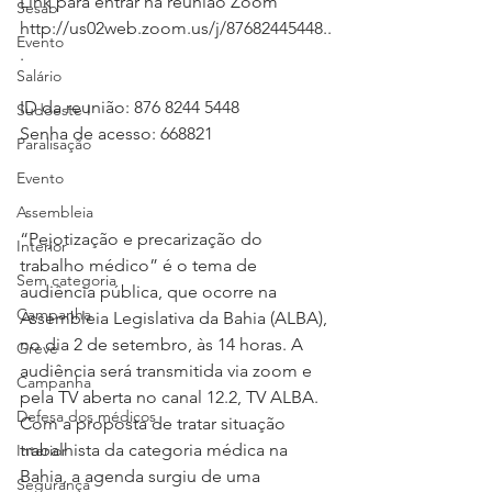
Link para entrar na reunião Zoom
Sesab
http://us02web.zoom.us/j/87682445448..
Evento
.
Salário
ID da reunião: 876 8244 5448
Sudoeste I
Senha de acesso: 668821
Paralisação
Evento
Assembleia
“Pejotização e precarização do 
Interior
trabalho médico” é o tema de 
Sem categoria
audiência pública, que ocorre na 
Campanha
Assembleia Legislativa da Bahia (ALBA), 
no dia 2 de setembro, às 14 horas. A 
Greve
audiência será transmitida via zoom e 
Campanha
pela TV aberta no canal 12.2, TV ALBA. 
Defesa dos médicos
Com a proposta de tratar situação 
trabalhista da categoria médica na 
Interior
Bahia, a agenda surgiu de uma 
Segurança