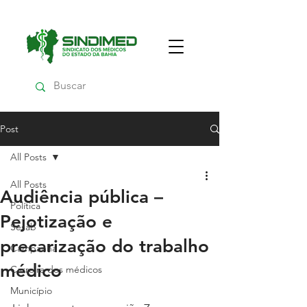
Post
All Posts
All Posts
Audiência pública –
Política
Pejotização e
Sesab
precarização do trabalho
Campanha
médico
Carreira dos médicos
Município