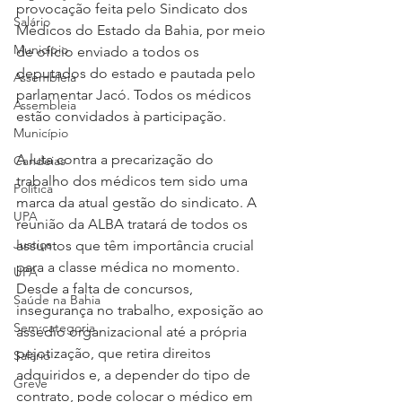
provocação feita pelo Sindicato dos 
Salário
Médicos do Estado da Bahia, por meio 
Município
de ofício enviado a todos os 
deputados do estado e pautada pelo 
Assembleia
parlamentar Jacó. Todos os médicos 
Assembleia
estão convidados à participação.
Município
A luta contra a precarização do 
Candeias
trabalho dos médicos tem sido uma 
Política
marca da atual gestão do sindicato. A 
UPA
reunião da ALBA tratará de todos os 
Justiça
assuntos que têm importância crucial 
para a classe médica no momento. 
UPA
Desde a falta de concursos, 
Saúde na Bahia
insegurança no trabalho, exposição ao 
Sem categoria
assédio organizacional até a própria 
pejotização, que retira direitos 
Salário
adquiridos e, a depender do tipo de 
Greve
contrato, pode colocar o médico em 