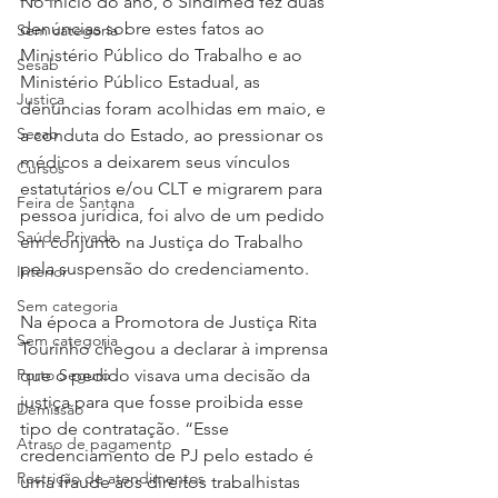
No início do ano, o Sindimed fez duas 
denúncias sobre estes fatos ao 
Sem categoria
Ministério Público do Trabalho e ao 
Sesab
Ministério Público Estadual, as 
Justiça
denúncias foram acolhidas em maio, e 
Sesab
a conduta do Estado, ao pressionar os 
médicos a deixarem seus vínculos 
Cursos
estatutários e/ou CLT e migrarem para 
Feira de Santana
pessoa jurídica, foi alvo de um pedido 
Saúde Privada
em conjunto na Justiça do Trabalho 
pela suspensão do credenciamento.
Interior
Sem categoria
Na época a Promotora de Justiça Rita 
Sem categoria
Tourinho chegou a declarar à imprensa 
Porto Seguro
que o pedido visava uma decisão da 
justiça para que fosse proibida esse 
Demissão
tipo de contratação. “Esse 
Atraso de pagamento
credenciamento de PJ pelo estado é 
Restrição de atendimentos
uma fraude aos direitos trabalhistas 