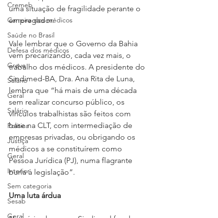
Cremeb
uma situação de fragilidade perante o 
Carreira dos médicos
empregador.
Saúde no Brasil
Vale lembrar que o Governo da Bahia 
Defesa dos médicos
vem precarizando, cada vez mais, o 
Greve
trabalho dos médicos. A presidente do 
Sindimed-BA, Dra. Ana Rita de Luna, 
Salário
lembra que “há mais de uma década 
Geral
sem realizar concurso público, os 
Salário
vínculos trabalhistas são feitos com 
base na CLT, com intermediação de 
Política
empresas privadas, ou obrigando os 
Justiça
médicos a se constituírem como 
Geral
Pessoa Jurídica (PJ), numa flagrante 
Interior
burla à legislação”.
Sem categoria
Uma luta árdua
Sesab
Geral