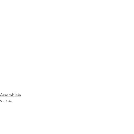
Assembleia
Salário
Sesab