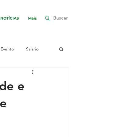
NOTÍCIAS
Mais
Evento
Salário
nha
Greve
de e
embleia
Assembleia
de