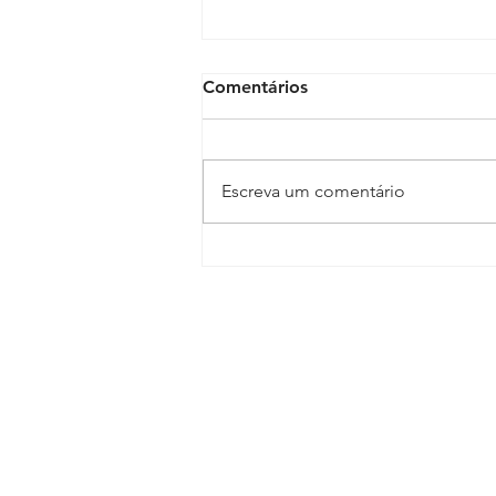
Comentários
Escreva um comentário
Eládio Lasserre terá
restrição de atendimentos a
partir do dia 4 de dezembro
Sindicato dos Médicos do Esta
R. Macapá, 241 - Ondina, Salvado
Tel.:
(71) 3555-2555
diretoria@sindimedba.org.br