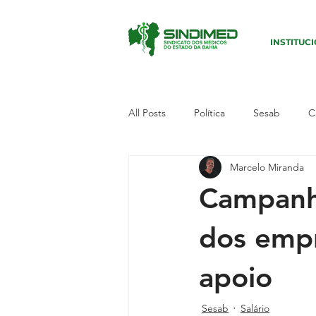
INSTITUC
All Posts
Política
Sesab
C
Marcelo Miranda
Sudoeste I
Paralisação
E
Campanh
Campanha
Defesa dos médic
dos empr
apoio
Município
Candeias
Polí
Sesab
Salário