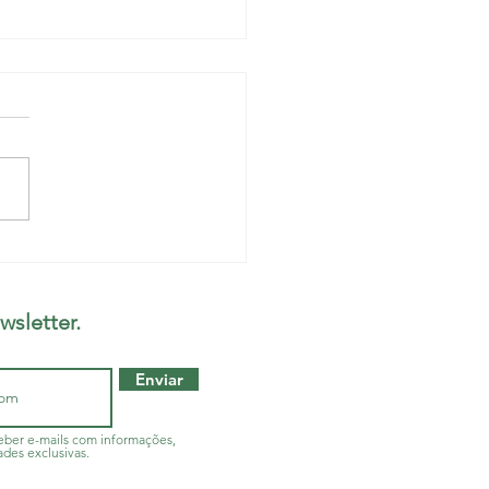
TO SEGURO: Hospital
onal sem restrição de
dimentos, mas médicos
wsletter.
em visita da Sesab
Enviar
ber e-mails com informações,
ades exclusivas.