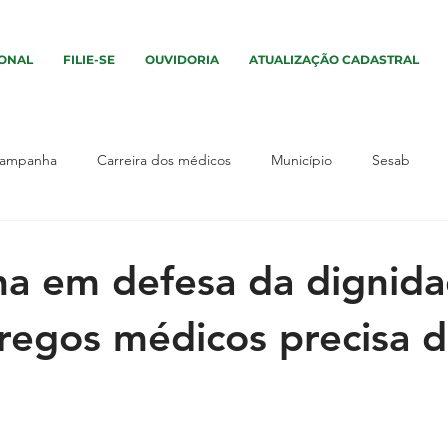
IONAL
FILIE-SE
OUVIDORIA
ATUALIZAÇÃO CADASTRAL
ampanha
Carreira dos médicos
Município
Sesab
vento
Assembleia
Interior
Sem categoria
Campa
a em defesa da dignida
os
Interior
Segurança
Salário
Município
Ass
egos médicos precisa 
tica
UPA
Justiça
UPA