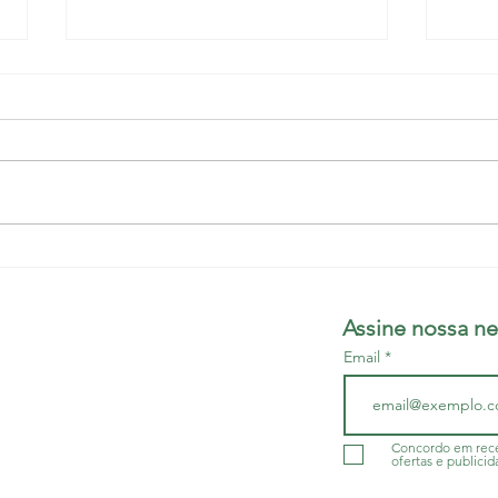
HOSPITAL MUNICIPAL DE
POR
SERRINHA: Médicos por
Regi
vinculação PJ adiam
aten
Assine nossa ne
possibilidade de demissão
quer
Email
coletiva
do da Bahia - SINDIMED
r/BA
- CNPJ 13.505.045/001-60
Concordo em rece
ofertas e publicid