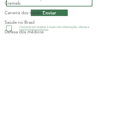
Cremeb
Carreira dos médicos
Enviar
Saúde no Brasil
Concordo em receber e-mails com informações, ofertas e
publicidades exclusivas.
Defesa dos médicos
Greve
Salário
Sindicato dos Médicos do Estado da
Bahia - SINDIMED
Geral
R. Macapá, 241 - Ondina, Salvador/BA
-
CNPJ 13.505.045/001-60
Salário
Política
Tel.:
(71) 3555-2555
Justiça
diretoria@sindimedba.org.br
grafica@sindimedba.org.br
Geral
assessoriajuridica@sindimedba.org.br
atendimento@sindimedba.org.br
Interior
contabilidade@sindimedba.org.br
Sem categoria
ouvidoria@sindimedba.org.br
Sesab
Política de Privacidade
Política de Devolução e Reemb
olso de
Geral
ingressos