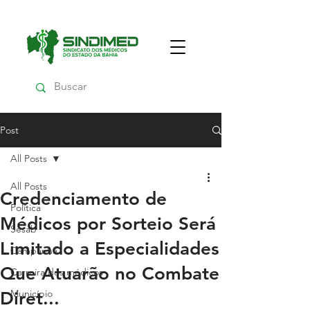
Post
All Posts
All Posts
Credenciamento de
Política
Médicos por Sorteio Será
Sesab
Limitado a Especialidades
Campanha
Que Atuarão no Combate
Carreira dos médicos
Município
Diret...