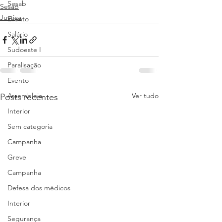
Sesab
Sesab
Justiça
Evento
Salário
Sudoeste I
Paralisação
Evento
Assembleia
Ver tudo
Posts recentes
Interior
Sem categoria
Campanha
Greve
Campanha
Defesa dos médicos
Interior
Segurança