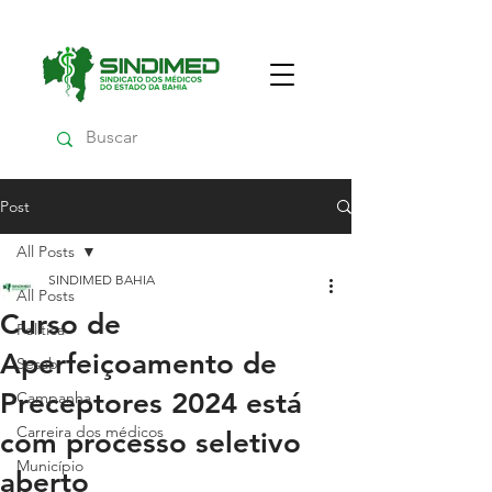
Post
All Posts
SINDIMED BAHIA
All Posts
Curso de
Política
Aperfeiçoamento de
Sesab
Preceptores 2024 está
Campanha
Carreira dos médicos
com processo seletivo
Município
aberto