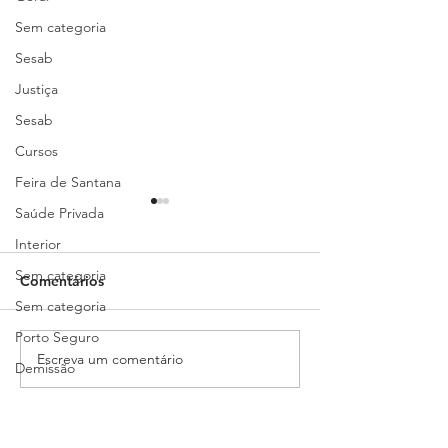
Sem categoria
Sesab
Justiça
Sesab
Cursos
Feira de Santana
Saúde Privada
Interior
Sem categoria
Comentários
Sem categoria
Porto Seguro
Escreva um comentário
Edital de convocação:
Gestão não se f
Demissão
Assembleia Geral
decretos, é prec
Atraso de pagamento
Extraordinária -
quem está na li
Campanha Salarial
frente
Restrição de atendimentos