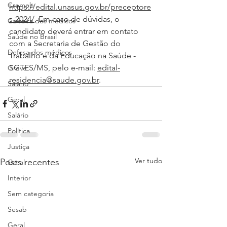
Cremeb
https://edital.unasus.gov.br/preceptore
s-2024/
. Em caso de dúvidas, o 
Carreira dos médicos
candidato deverá entrar em contato 
Saúde no Brasil
com a Secretaria de Gestão do 
Defesa dos médicos
Trabalho e da Educação na Saúde - 
SGTES/MS, pelo e-mail: 
edital-
Greve
residencia@saude.gov.br
.
Salário
Geral
Salário
Política
Justiça
Ver tudo
Posts recentes
Geral
Interior
Sem categoria
Sesab
Geral