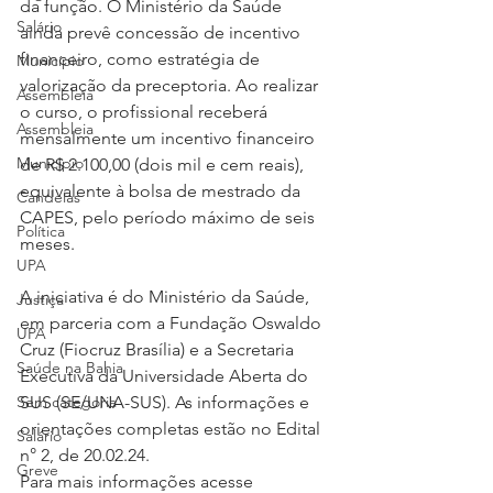
da função. O Ministério da Saúde 
Salário
ainda prevê concessão de incentivo 
financeiro, como estratégia de 
Município
valorização da preceptoria. Ao realizar 
Assembleia
o curso, o profissional receberá 
Assembleia
mensalmente um incentivo financeiro 
Município
de R$ 2.100,00 (dois mil e cem reais), 
equivalente à bolsa de mestrado da 
Candeias
CAPES, pelo período máximo de seis 
Política
meses.
UPA
A iniciativa é do Ministério da Saúde, 
Justiça
em parceria com a Fundação Oswaldo 
UPA
Cruz (Fiocruz Brasília) e a Secretaria 
Saúde na Bahia
Executiva da Universidade Aberta do 
Sem categoria
SUS (SE/UNA-SUS). As informações e 
orientações completas estão no Edital 
Salário
n° 2, de 20.02.24.
Greve
Para mais informações acesse 