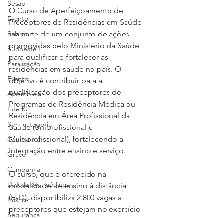
Sesab
O Curso de Aperfeiçoamento de 
Evento
Preceptores de Residências em Saúde 
Salário
faz parte de um conjunto de ações 
promovidas pelo Ministério da Saúde 
Sudoeste I
para qualificar e fortalecer as 
Paralisação
residências em saúde no país. O 
Evento
objetivo é contribuir para a 
qualificação dos preceptores de 
Assembleia
Programas de Residência Médica ou 
Interior
Residência em Área Profissional da 
Sem categoria
Saúde (Uniprofissional e 
Multiprofissional), fortalecendo a 
Campanha
integração entre ensino e serviço.
Greve
Campanha
O curso, que é oferecido na 
Defesa dos médicos
modalidade de ensino à distância 
(EaD), disponibiliza 2.800 vagas a 
Interior
preceptores que estejam no exercício 
Segurança