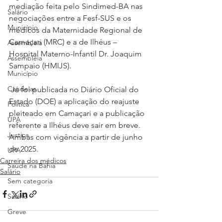
mediação feita pelo Sindimed-BA nas 
Salário
negociações entre a Fesf-SUS e os 
Município
médicos da Maternidade Regional de 
Camaçari (MRC) e a de Ilhéus – 
Assembleia
Hospital Materno-Infantil Dr. Joaquim 
Assembleia
Sampaio (HMIJS).
Município
Candeias
 Já foi publicada no Diário Oficial do 
Estado (DOE) a aplicação do reajuste 
Política
pleiteado em Camaçari e a publicação 
UPA
referente a Ilhéus deve sair em breve. 
Justiça
Ambas com vigência a partir de junho 
de 2025.
UPA
Carreira dos médicos
Saúde na Bahia
Salário
Sem categoria
Salário
Greve