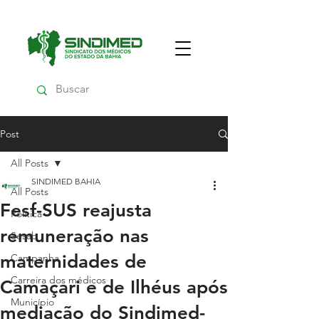
Post
All Posts
SINDIMED BAHIA
All Posts
Fesf-SUS reajusta
Política
remuneração nas
Sesab
maternidades de
Campanha
Carreira dos médicos
Camaçari e de Ilhéus após
Município
mediação do Sindimed-