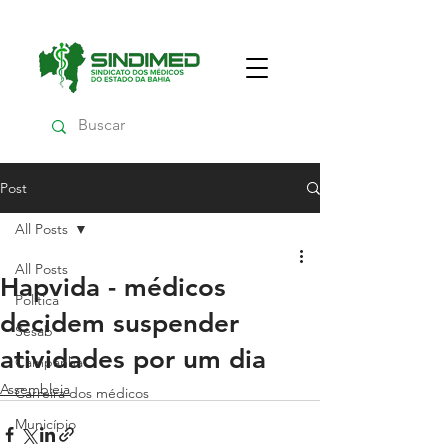
Post
All Posts
All Posts
Hapvida - médicos
Política
decidem suspender
Sesab
atividades por um dia
Campanha
Assembleia
Carreira dos médicos
Município