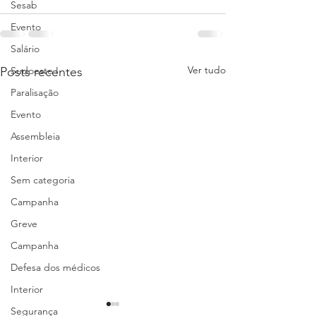
Sesab
Evento
Salário
Ver tudo
Posts recentes
Sudoeste I
Paralisação
Evento
Assembleia
Interior
Sem categoria
Campanha
Greve
Campanha
Defesa dos médicos
Interior
Segurança