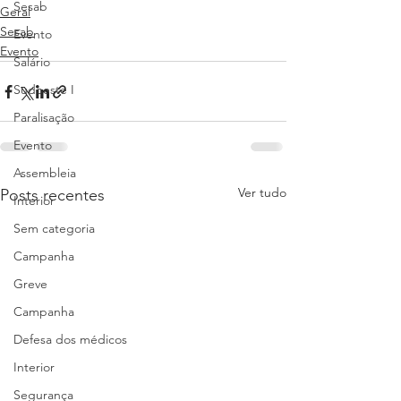
Sesab
Geral
Sesab
Evento
Evento
Salário
Sudoeste I
Paralisação
Evento
Assembleia
Ver tudo
Posts recentes
Interior
Sem categoria
Campanha
Greve
Campanha
Defesa dos médicos
Interior
Segurança