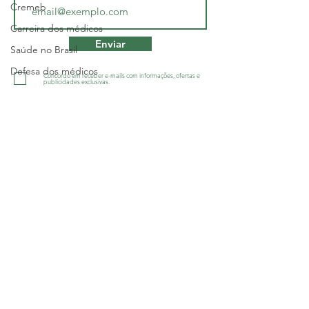
Cremeb
Carreira dos médicos
Enviar
Saúde no Brasil
Defesa dos médicos
Concordo em receber e-mails com informações, ofertas e
publicidades exclusivas.
Greve
Salário
Geral
Sindicato dos Médicos do Estado da
Bahia - SINDIMED
Salário
R. Macapá, 241 - Ondina, Salvador/BA
-
CNPJ 13.505.045/001-60
Política
Tel.:
(71) 3555-2555
Justiça
diretoria@sindimedba.org.br
Geral
grafica@sindimedba.org.br
assessoriajuridica@sindimedba.org.br
Interior
atendimento@sindimedba.org.br
Sem categoria
contabilidade@sindimedba.org.br
ouvidoria@sindimedba.org.br
Sesab
Política de Privacidade
Geral