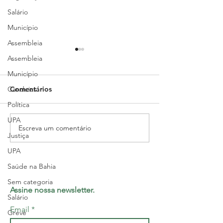
Salário
Município
Assembleia
Assembleia
Município
Candeias
Comentários
Política
UPA
Escreva um comentário
Regulação médica no
Dia do Médico 
Justiça
Brasil debatida em
cerimônia come
UPA
Salvador, no II Encontro
na ABM
Nacional dos Conselhos
Saúde na Bahia
de Medicina
Sem categoria
Assine nossa newsletter.
Salário
Email
Greve