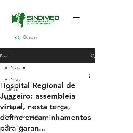
Post
All Posts
All Posts
Hospital Regional de
Política
Juazeiro: assembleia
Sesab
virtual, nesta terça,
Campanha
define encaminhamentos
Carreira dos médicos
Município
para garan...