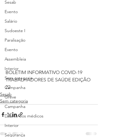
Sesab
Evento
Salário
Sudoeste I
Paralisação
Evento
Assembleia
Interior
BOLETIM INFORMATIVO COVID-19 
Sem categoria
TRABALHADORES DE SAÚDE EDIÇÃO 
22
Campanha
Sesab
Greve
Sem categoria
Campanha
Defesa dos médicos
Interior
Segurança