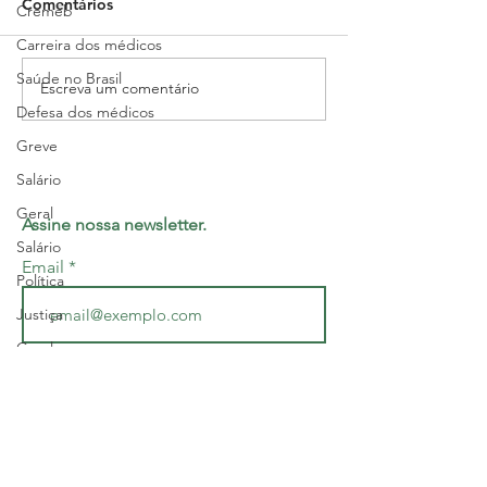
Comentários
Hospital Roberto Santos
Estado
Cremeb
Carreira dos médicos
Saúde no Brasil
Escreva um comentário
Defesa dos médicos
Greve
Salário
Geral
Assine nossa newsletter.
Salário
Email
Política
Justiça
Geral
Enviar
Interior
Sem categoria
Concordo em receber e-mails com informações, ofertas e
publicidades exclusivas.
Sesab
Geral