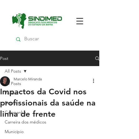
Post
All Posts
Marcelo Miranda
All Posts
Impactos da Covid nos
Política
profissionais da saúde na
Sesab
linha de frente
Campanha
Carreira dos médicos
Município