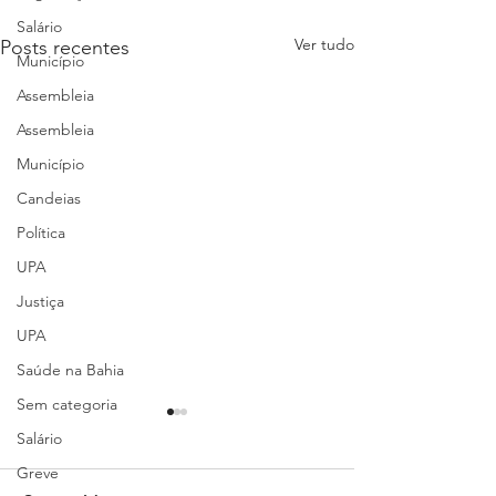
Salário
Ver tudo
Posts recentes
Município
Assembleia
Assembleia
Município
Candeias
Política
UPA
Justiça
UPA
Saúde na Bahia
Sem categoria
Sindimed fará reunião
Sindimed obtém
Salário
sobre Residência Médica
judicial favoráv
Greve
em Anestesiologia do
médicos aposen