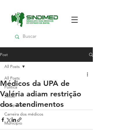
Post
All Posts
All Posts
Médicos da UPA de
Política
Valéria adiam restrição
Sesab
dos atendimentos
Campanha
Carreira dos médicos
Município