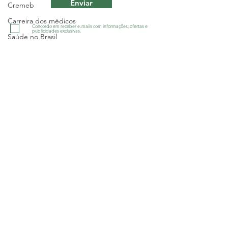
Enviar
Cremeb
Carreira dos médicos
Concordo em receber e-mails com informações, ofertas e
publicidades exclusivas.
Saúde no Brasil
Defesa dos médicos
Greve
Sindicato dos Médicos do Estado da
Bahia - SINDIMED
Salário
R. Macapá, 241 - Ondina, Salvador/BA
-
CNPJ 13.505.045/001-60
Geral
Tel.:
(71) 3555-2555
Salário
diretoria@sindimedba.org.br
Política
grafica@sindimedba.org.br
Justiça
assessoriajuridica@sindimedba.org.br
atendimento@sindimedba.org.br
Geral
contabilidade@sindimedba.org.br
ouvidoria@sindimedba.org.br
Interior
Política de Privacidade
Sem categoria
Política de Devolução e Reemb
olso de
ingressos
Sesab
Geral