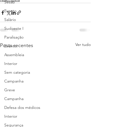
Sesab
Evento
Salário
Sudoeste I
Paralisação
Ver tudo
Posts recentes
Evento
Assembleia
Interior
Sem categoria
Campanha
Greve
Campanha
Defesa dos médicos
Interior
Segurança