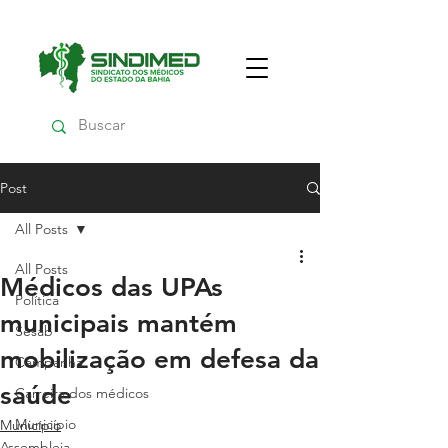
Post
All Posts
All Posts
Médicos das UPAs
Política
municipais mantém
Sesab
mobilização em defesa da
Campanha
saúde
Carreira dos médicos
Município
Município
Assembleia