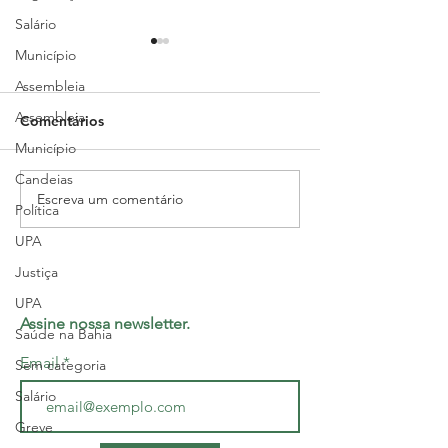
Salário
Município
Assembleia
Assembleia
Comentários
Município
Candeias
Escreva um comentário
Médicos PJ-Fabamed de
Médicos suspe
Política
S. Francisco do Conde
greve após limi
UPA
fazem assembleia nesta
segunda, 27 de outubro
Justiça
UPA
Assine nossa newsletter.
Saúde na Bahia
Email
Sem categoria
Salário
Greve