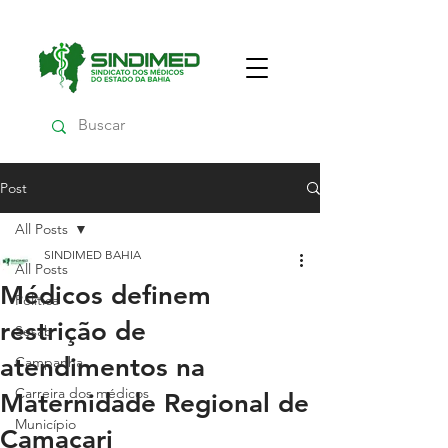
Post
All Posts
SINDIMED BAHIA
All Posts
Médicos definem
Política
restrição de
Sesab
atendimentos na
Campanha
Carreira dos médicos
Maternidade Regional de
Município
Camaçari