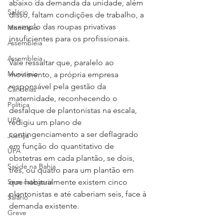
abaixo da demanda da unidade, além 
Salário
disso, faltam condições de trabalho, a 
exemplo das roupas privativas 
Município
insuficientes para os profissionais.
Assembleia
Assembleia
Vale ressaltar que, paralelo ao 
Município
movimento, a própria empresa 
responsável pela gestão da 
Candeias
maternidade, reconhecendo o 
Política
desfalque de plantonistas na escala, 
UPA
redigiu um plano de 
contingenciamento a ser deflagrado 
Justiça
em função do quantitativo de 
UPA
obstetras em cada plantão, se dois, 
Saúde na Bahia
três, ou quatro para um plantão em 
Sem categoria
que habitualmente existem cinco 
plantonistas e até caberiam seis, face à 
Salário
demanda existente.
Greve