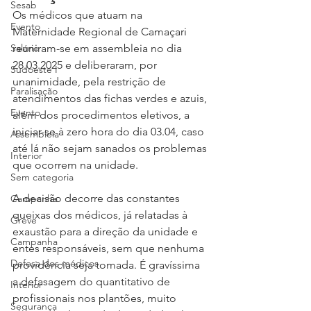
Sesab
Os médicos que atuam na 
Evento
Maternidade Regional de Camaçari 
Salário
reuniram-se em assembleia no dia 
28.03.2025 e deliberaram, por 
Sudoeste I
unanimidade, pela restrição de 
Paralisação
atendimentos das fichas verdes e azuis, 
Evento
além dos procedimentos eletivos, a 
iniciar-se à zero hora do dia 03.04, caso 
Assembleia
até lá não sejam sanados os problemas 
Interior
que ocorrem na unidade.
Sem categoria
A decisão decorre das constantes 
Campanha
queixas dos médicos, já relatadas à 
Greve
exaustão para a direção da unidade e 
Campanha
entes responsáveis, sem que nenhuma 
Defesa dos médicos
providência seja tomada. É gravíssima 
a defasagem do quantitativo de 
Interior
profissionais nos plantões, muito 
Segurança