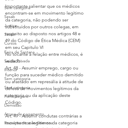
Importante salientar que os médicos 
Sem categoria
encontram-se em movimento legítimo 
Sesab
da categoria, não podendo ser 
Justiça
substituídos por outros colegas, em 
respeito ao disposto nos artigos 48 e 
Sesab
49 do Código de Ética Médica (CEM) 
Cursos
em seu Capitulo VI
Feira de Santana
No tocante à relação entre médicos, é 
Saúde Privada
vedado:
Art. 48 - Assumir emprego, cargo ou 
Interior
função para suceder médico demitido 
Sem categoria
ou afastado em represália à atitude de 
Sem categoria
defesa de movimentos legítimos da 
categoria ou da aplicação deste 
Porto Seguro
Código.
Demissão
Atraso de pagamento
Art. 49 - Assumir condutas contrárias a 
movimentos legítimos da categoria 
Restrição de atendimentos