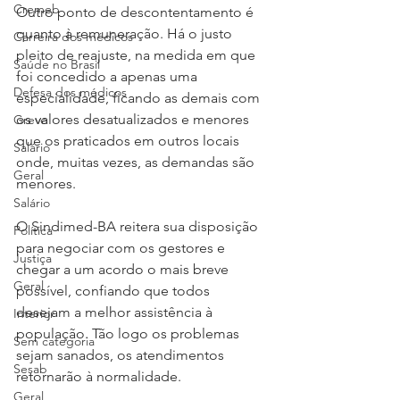
Cremeb
Outro ponto de descontentamento é 
quanto à remuneração. Há o justo 
Carreira dos médicos
pleito de reajuste, na medida em que 
Saúde no Brasil
foi concedido a apenas uma 
Defesa dos médicos
especialidade, ficando as demais com 
os valores desatualizados e menores 
Greve
que os praticados em outros locais 
Salário
onde, muitas vezes, as demandas são 
Geral
menores.
Salário
O Sindimed-BA reitera sua disposição 
Política
para negociar com os gestores e 
Justiça
chegar a um acordo o mais breve 
Geral
possível, confiando que todos 
desejam a melhor assistência à 
Interior
população. Tão logo os problemas 
Sem categoria
sejam sanados, os atendimentos 
Sesab
retornarão à normalidade.
Geral