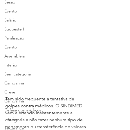
Sesab
Evento
Salário
Sudoeste I
Paralisação
Evento
Assembleia
Interior
Sem categoria
Campanha
Greve
Tem sido frequente a tentativa de 
Campanha
golpes contra médicos. O SINDIMED 
Defesa dos médicos
vem alertando insistentemente a 
Interior
categoria a não fazer nenhum tipo de 
pagamento ou transferência de valores 
Segurança