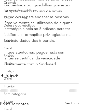
Cremeb
orquestrada por quadrilhas que estão 
Carreira dos médicos
se aprimorando no uso de novas 
tecnologias para enganar as pessoas. 
Saúde no Brasil
Possivelmente se utilizando de alguma 
Defesa dos médicos
estratégia alheia ao Sindicato para ter 
Greve
acesso a informações privilegiadas na 
base de dados dos tribunais.
Salário
Geral
Fique atento, não pague nada sem 
Salário
antes se certificar da veracidade 
Política
diretamente com o Sindimed.
Justiça
Geral
Interior
Sem categoria
Sesab
Ver tudo
Posts recentes
Geral