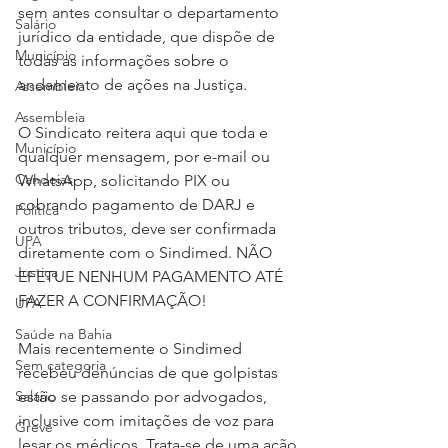
sem antes consultar o departamento 
Salário
jurídico da entidade, que dispõe de 
Município
todas as informações sobre o 
andamento de ações na Justiça.
Assembleia
Assembleia
O Sindicato reitera aqui que toda e 
Município
qualquer mensagem, por e-mail ou 
Candeias
WhatsApp, solicitando PIX ou 
cobrando pagamento de DARJ e 
Política
outros tributos, deve ser confirmada 
UPA
diretamente com o Sindimed. NÃO 
Justiça
EFETUE NENHUM PAGAMENTO ATÉ 
FAZER A CONFIRMAÇÃO!
UPA
Saúde na Bahia
Mais recentemente o Sindimed 
Sem categoria
recebeu denúncias de que golpistas 
Salário
estão se passando por advogados, 
inclusive com imitações de voz para 
Greve
lesar os médicos. Trata-se de uma ação 