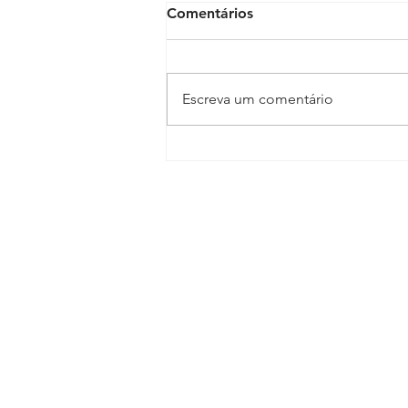
Comentários
Escreva um comentário
Dra. Rita Virgínia fala sobre
a possível paralisação
médica no Fala Cidade
Bahia
Sindicato dos Médicos do Esta
R. Macapá, 241 - Ondina, Salvado
Tel.:
(71) 3555-2555
diretoria@sindimedba.org.br
grafica@sindimedba.org.br
assessoriajuridica@sindimedb