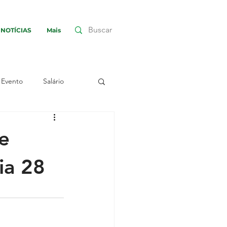
NOTÍCIAS
Mais
Evento
Salário
nha
Greve
e
ia 28
embleia
Assembleia