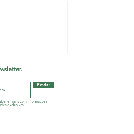
proposta de resolução
endências até dia 12,
cos da UPA Albergaria
wsletter.
endem restrição de
dimentos
Enviar
ber e-mails com informações,
ades exclusivas.