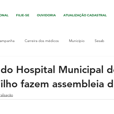
IONAL
FILIE-SE
OUVIDORIA
ATUALIZAÇÃO CADASTRAL
ampanha
Carreira dos médicos
Município
Sesab
vento
Assembleia
Interior
Sem categoria
Campa
do Hospital Municipal d
ilho fazem assembleia d
os
Interior
Segurança
Salário
Município
Ass
ralisação
tica
UPA
Justiça
UPA