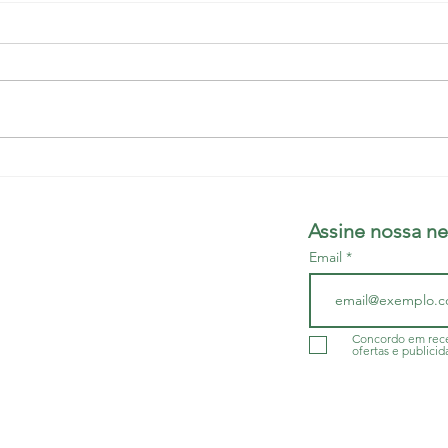
Sem férias, sem direitos:
Com 
médicos podem perder
de p
vínculo CLT na Bahia
médi
Assine nossa ne
susp
Email
aten
do da Bahia - SINDIMED
r/BA
- CNPJ 13.505.045/001-60
Concordo em rece
ofertas e publicid
a.org.br