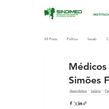
INSTITUC
All Posts
Política
Sesab
C
Sudoeste I
Paralisação
E
Médicos 
Simões F
Campanha
Defesa dos médic
Assembleia
Salário
Pa
Município
Candeias
Polí