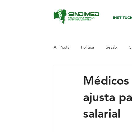
INSTITUC
All Posts
Política
Sesab
C
Sudoeste I
Paralisação
E
Médicos 
ajusta p
Campanha
Defesa dos médic
salarial
Município
Candeias
Polí