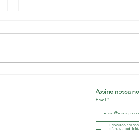
Vitória histórica: quase R$ 2
Médi
milhões em remunerações
Tsyl
atrasadas foram resgatados
asse
Assine nossa ne
pelo Sindimed
nest
Email
do da Bahia - SINDIMED
r/BA
- CNPJ 13.505.045/001-60
Concordo em rece
ofertas e publicid