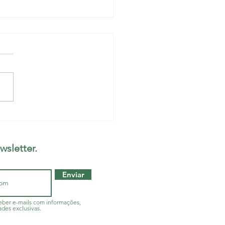
cos da Maternidade
la Balbino fazem
mbleia extraordinária
wsletter.
a quinta-feira
Enviar
ber e-mails com informações,
ades exclusivas.