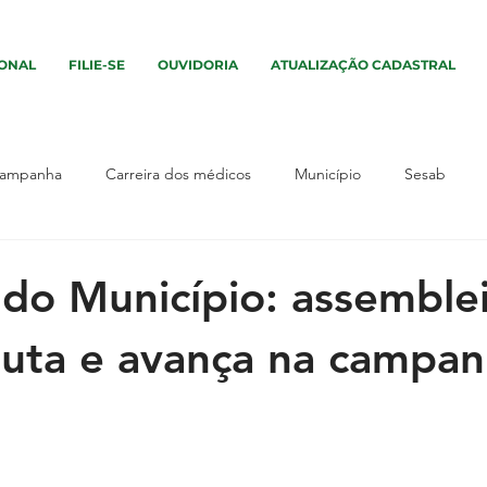
IONAL
FILIE-SE
OUVIDORIA
ATUALIZAÇÃO CADASTRAL
ampanha
Carreira dos médicos
Município
Sesab
vento
Assembleia
Interior
Sem categoria
Campa
do Município: assemble
auta e avança na campa
os
Interior
Segurança
Salário
Município
Ass
tica
UPA
Justiça
UPA