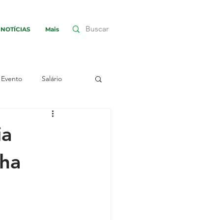
NOTÍCIAS
Mais
Evento
Salário
nha
Greve
ia
nha
embleia
Assembleia