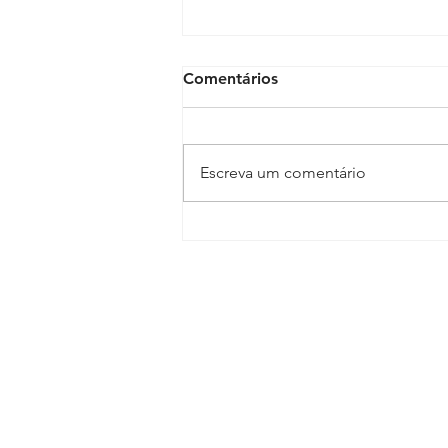
Comentários
Escreva um comentário
Com proposta de resolução
de pendências até dia 12,
médicos da UPA Albergaria
suspendem restrição de
atendimentos
Sindicato dos Médicos do Esta
R. Macapá, 241 - Ondina, Salvado
Tel.:
(71) 3555-2555
diretoria@sindimedba.org.br