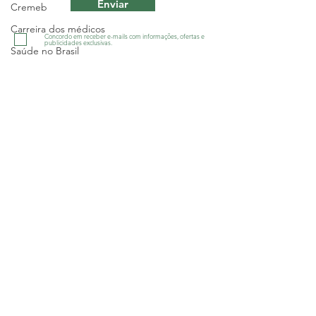
Enviar
Cremeb
Carreira dos médicos
Concordo em receber e-mails com informações, ofertas e
publicidades exclusivas.
Saúde no Brasil
Defesa dos médicos
Greve
Sindicato dos Médicos do Estado da
Bahia - SINDIMED
Salário
R. Macapá, 241 - Ondina, Salvador/BA
-
CNPJ 13.505.045/001-60
Geral
Tel.:
(71) 3555-2555
Salário
diretoria@sindimedba.org.br
Política
grafica@sindimedba.org.br
Justiça
assessoriajuridica@sindimedba.org.br
atendimento@sindimedba.org.br
Geral
contabilidade@sindimedba.org.br
ouvidoria@sindimedba.org.br
Interior
Política de Privacidade
Sem categoria
Política de Devolução e Reemb
olso de
ingressos
Sesab
Geral