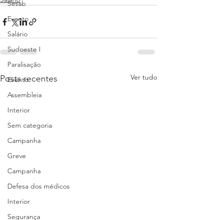
Sesab
Evento
Salário
Sudoeste I
Paralisação
Ver tudo
Posts recentes
Evento
Assembleia
Interior
Sem categoria
Campanha
Greve
Campanha
Defesa dos médicos
Interior
Segurança