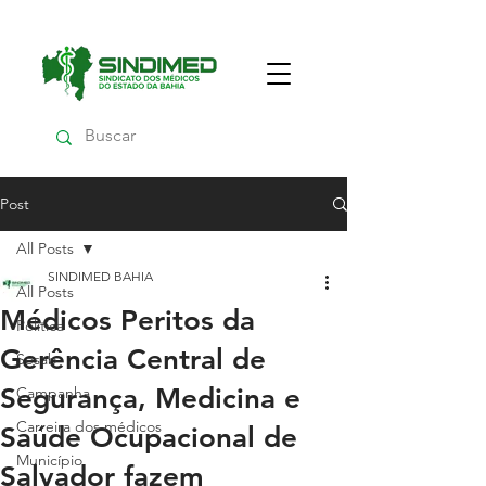
Post
All Posts
SINDIMED BAHIA
All Posts
Médicos Peritos da
Política
Gerência Central de
Sesab
Segurança, Medicina e
Campanha
Carreira dos médicos
Saúde Ocupacional de
Município
Salvador fazem