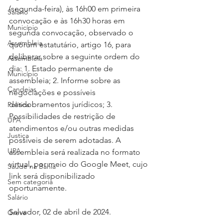
(segunda-feira), às 16h00 em primeira 
Salário
convocação e às 16h30 horas em 
Município
segunda convocação, observado o 
Assembleia
quórum estatutário, artigo 16, para 
deliberar sobre a seguinte ordem do 
Assembleia
dia: 1. Estado permanente de 
Município
assembleia; 2. Informe sobre as 
Candeias
negociações e possíveis 
desdobramentos jurídicos; 3. 
Política
Possibilidades de restrição de 
UPA
atendimentos e/ou outras medidas 
Justiça
possíveis de serem adotadas. A 
UPA
assembleia será realizada no formato 
virtual, por meio do Google Meet, cujo 
Saúde na Bahia
link será disponibilizado 
Sem categoria
oportunamente.
Salário
Salvador, 02 de abril de 2024. 
Greve