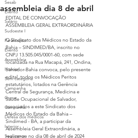
Sesab
assembleia dia 8 de abril
Evento
EDITAL DE CONVOCAÇÃO
Salário
ASSEMBLEIA GERAL EXTRAORDINÁRIA
Sudoeste I
O Sindicato dos Médicos no Estado da 
Paralisação
Bahia – SINDIMED/BA, inscrito no 
Evento
CNPJ 13.505.045/0001-60, com sede 
Assembleia
localizada na Rua Macapá, 241, Ondina, 
Interior
Salvador-Bahia convoca, pelo presente 
edital, todos os Médicos Peritos 
Sem categoria
estatutários, lotados na Gerência 
Campanha
Central de Segurança, Medicina e 
Greve
Saúde Ocupacional de Salvador, 
associados a este Sindicato dos 
Campanha
Médicos do Estado da Bahia – 
Defesa dos médicos
Sindimed - BA, a participar da 
Interior
Assembleia Geral Extraordinária, a 
Segurança
realizar-se no dia 08 de abril de 2024 