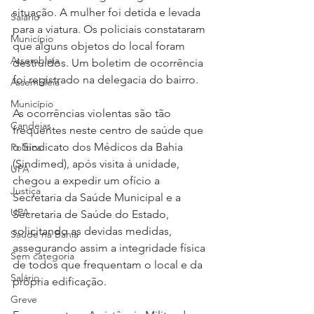
situação. A mulher foi detida e levada 
Salário
para a viatura. Os policiais constataram 
Município
que alguns objetos do local foram 
Assembleia
destruídos. Um boletim de ocorrência 
foi registrado na delegacia do bairro.
Assembleia
Município
As ocorrências violentas são tão 
Candeias
frequentes neste centro de saúde que 
o Sindicato dos Médicos da Bahia 
Política
(Sindimed), após visita à unidade, 
UPA
chegou a expedir um ofício a 
Justiça
Secretaria da Saúde Municipal e a 
UPA
Secretaria de Saúde do Estado, 
solicitando as devidas medidas, 
Saúde na Bahia
assegurando assim a integridade física 
Sem categoria
de todos que frequentam o local e da 
Salário
própria edificação.
Greve