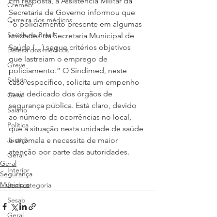
Em resposta, a Assistência Militar da 
Cremeb
Secretaria de Governo informou que 
Carreira dos médicos
“o policiamento presente em algumas 
Saúde no Brasil
unidades da Secretaria Municipal de 
Saúde (…) segue critérios objetivos 
Defesa dos médicos
que lastreiam o emprego de 
Greve
policiamento.” O Sindimed, neste 
Salário
caso específico, solicita um empenho 
mais dedicado dos órgãos de 
Geral
segurança pública. Está claro, devido 
Salário
ao número de ocorrências no local, 
Política
que a situação nesta unidade de saúde 
Justiça
é anômala e necessita de maior 
atenção por parte das autoridades.
Geral
Geral
Interior
Segurança
Município
Sem categoria
Sesab
Geral