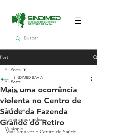
Post
All Posts
SINDIMED BAHIA
All Posts
Mais uma ocorrência
Política
violenta no Centro de
Sesab
Saúde da Fazenda
Campanha
Carreira dos médicos
Grande do Retiro
Município
Mais uma vez o Centro de Saúde 