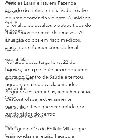
Sesab
Péricles Laranjeiras, em Fazenda 
Grande do Retiro, em Salvador, é alvo 
Evento
de uma ocorrência violenta. A unidade 
Salário
já foi alvo de assaltos e outros tipos de 
Sudoeste I
transtornos por mais de uma vez. A 
situação coloca em risco médicos, 
Paralisação
pacientes e funcionários do local.
Evento
Assembleia
Na tarde desta terça-feira, 22 de 
Interior
agosto, uma paciente arrombou uma 
porta do Centro de Saúde e tentou 
Sem categoria
agredir uma médica da unidade. 
Campanha
Segundo testemunhas, a mulher estava 
Greve
descontrolada, extremamente 
agressiva e teve que ser contida por 
Campanha
funcionários do centro.
Defesa dos médicos
Interior
Uma guarnição da Polícia Militar que 
Segurança
fazia rondas na região flagrou a 