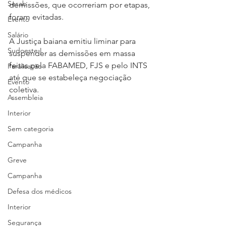
Sesab
demissões, que ocorreriam por etapas, 
foram evitadas.
Evento
Salário
A Justiça baiana emitiu liminar para 
Sudoeste I
suspender as demissões em massa 
feitas pela FABAMED, FJS e pelo INTS 
Paralisação
até que se estabeleça negociação 
Evento
coletiva.
Assembleia
Interior
Sem categoria
Campanha
Greve
Campanha
Defesa dos médicos
Interior
Segurança