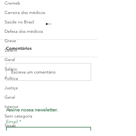
Cremeb
Carreira dos médicos
Saúde no Brasil
Sindimed fará reunião
Sindimed obtém
Defesa dos médicos
sobre Residência Médica
judicial favoráv
Greve
em Anestesiologia do
médicos aposen
Comentários
Hospital Roberto Santos
Estado
Salário
Geral
Salário
Escreva um comentário
Política
Justiça
Geral
Interior
Assine nossa newsletter.
Sem categoria
Email
Sesab
Geral