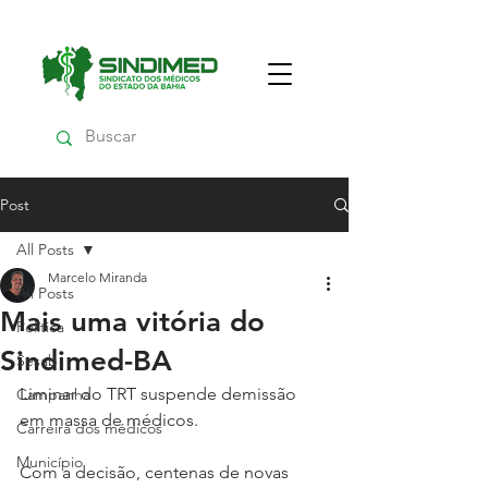
Post
All Posts
Marcelo Miranda
All Posts
Mais uma vitória do
Política
Sindimed-BA
Sesab
Liminar do TRT suspende demissão 
Campanha
em massa de médicos.
Carreira dos médicos
Município
Com a decisão, centenas de novas 