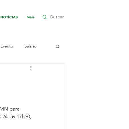
NOTÍCIAS
Mais
Evento
Salário
nha
Greve
embleia
Assembleia
MMN para 
024, às 17h30, 