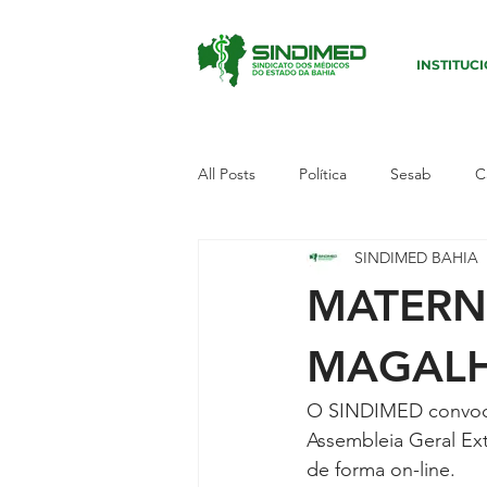
INSTITUC
All Posts
Política
Sesab
C
SINDIMED BAHIA
Sudoeste I
Paralisação
E
MATERN
Campanha
Defesa dos médic
MAGALH
O SINDIMED convoca
Município
Candeias
Polí
Assembleia Geral Ext
de forma on-line.