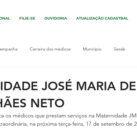
IONAL
FILIE-SE
OUVIDORIA
ATUALIZAÇÃO CADASTRAL
ampanha
Carreira dos médicos
Município
Sesab
vento
Assembleia
Interior
Sem categoria
Campa
IDADE JOSÉ MARIA DE
os
Interior
Segurança
Salário
Município
Ass
ÃES NETO
 os médicos que prestam serviços na Maternidade J
tica
UPA
Justiça
UPA
raordinária, na próxima terça-feira, 17 de setembro de 2