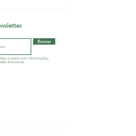
ão não se faz por
etos, é preciso ouvir
 está na linha de frente
wsletter.
Enviar
ber e-mails com informações,
ades exclusivas.