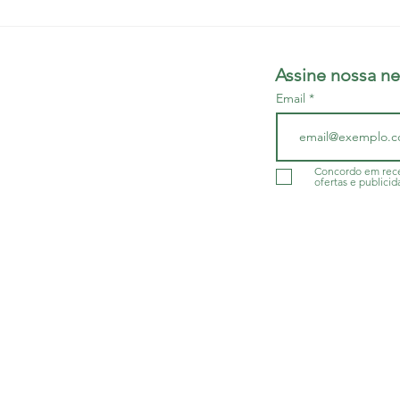
Edital de convocação:
Gest
Assembleia Geral
decr
Extraordinária - Campanha
quem
Assine nossa ne
Salarial
Email
do da Bahia - SINDIMED
r/BA
- CNPJ 13.505.045/001-60
Concordo em rece
ofertas e publicid
a.org.br
g.br
rg.br
r
so de ingressos