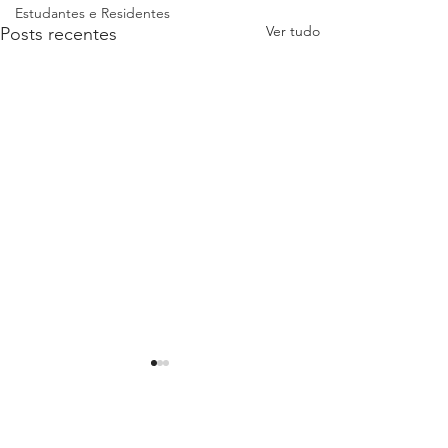
Estudantes e Residentes
Ver tudo
Posts recentes
Sindimed na lut
GID e valores 
Comentários