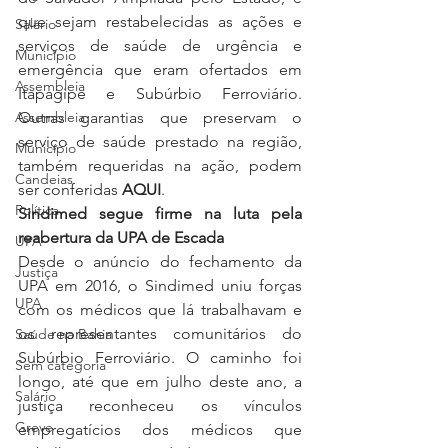
que sejam restabelecidas as ações e 
Salário
serviços de saúde de urgência e 
Município
emergência que eram ofertados em 
Assembleia
Itapagipe e Subúrbio Ferroviário. 
Assembleia
Outras garantias que preservam o 
serviço de saúde prestado na região, 
Município
também requeridas na ação, podem 
Candeias
ser conferidas 
AQUI
.
Política
Sindimed segue firme na luta pela 
reabertura da UPA de Escada
UPA
Desde o anúncio do fechamento da 
Justiça
UPA em 2016, o Sindimed uniu forças 
UPA
com os médicos que lá trabalhavam e 
os representantes comunitários do 
Saúde na Bahia
Subúrbio Ferroviário. O caminho foi 
Sem categoria
longo, até que em julho deste ano, a 
Salário
justiça reconheceu os vínculos 
Greve
empregatícios dos médicos que 