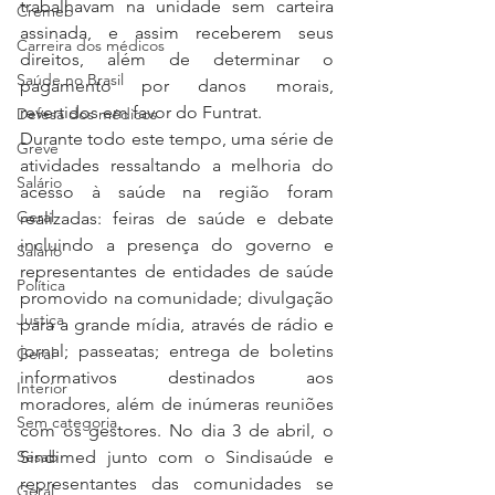
trabalhavam na unidade sem carteira 
Cremeb
assinada, e assim receberem seus 
Carreira dos médicos
direitos, além de determinar o 
Saúde no Brasil
pagamento por danos morais, 
revertidos em favor do Funtrat.
Defesa dos médicos
Durante todo este tempo, uma série de 
Greve
atividades ressaltando a melhoria do 
Salário
acesso à saúde na região foram 
Geral
realizadas: feiras de saúde e debate 
incluindo a presença do governo e 
Salário
representantes de entidades de saúde 
Política
promovido na comunidade; divulgação 
Justiça
para a grande mídia, através de rádio e 
jornal; passeatas; entrega de boletins 
Geral
informativos destinados aos 
Interior
moradores, além de inúmeras reuniões 
Sem categoria
com os gestores. No dia 3 de abril, o 
Sesab
Sindimed junto com o Sindisaúde e 
representantes das comunidades se 
Geral