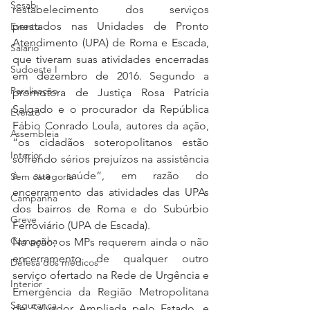
Sesab
restabelecimento dos serviços 
prestados nas Unidades de Pronto 
Evento
Atendimento (UPA) de Roma e Escada, 
Salário
que tiveram suas atividades encerradas 
Sudoeste I
em dezembro de 2016. Segundo a 
Paralisação
promotora de Justiça Rosa Patrícia 
Salgado e o procurador da República 
Evento
Fábio Conrado Loula, autores da ação, 
Assembleia
“os cidadãos soteropolitanos estão 
Interior
sofrendo sérios prejuízos na assistência 
à sua saúde”, em razão do 
Sem categoria
encerramento das atividades das UPAs 
Campanha
dos bairros de Roma e do Subúrbio 
Greve
Ferroviário (UPA de Escada).  
Campanha
Na ação, os MPs requerem ainda o não 
encerramento de qualquer outro 
Defesa dos médicos
serviço ofertado na Rede de Urgência e 
Interior
Emergência da Região Metropolitana 
Segurança
de Salvador Ampliada pelo Estado, e 