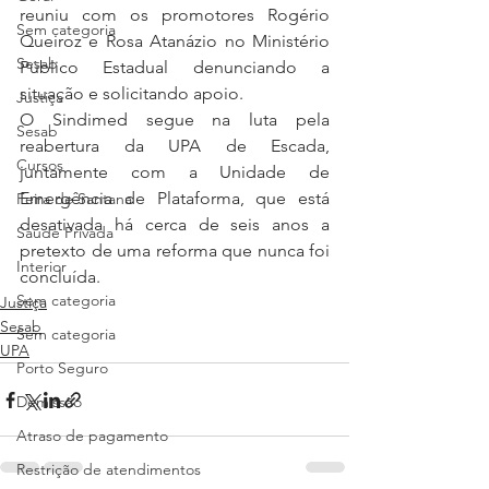
reuniu com os promotores Rogério 
Sem categoria
Queiroz e Rosa Atanázio no Ministério 
Sesab
Público Estadual denunciando a 
situação e solicitando apoio.
Justiça
O Sindimed segue na luta pela 
Sesab
reabertura da UPA de Escada, 
Cursos
juntamente com a Unidade de 
Emergência de Plataforma, que está 
Feira de Santana
desativada há cerca de seis anos a 
Saúde Privada
pretexto de uma reforma que nunca foi 
Interior
concluída. 
Sem categoria
Justiça
Sesab
Sem categoria
UPA
Porto Seguro
Demissão
Atraso de pagamento
Restrição de atendimentos