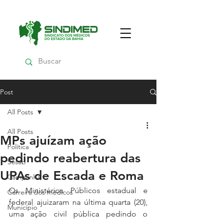
Post
All Posts
All Posts
MPs ajuízam ação
Política
pedindo reabertura das
Sesab
UPAs de Escada e Roma
Campanha
Os Ministérios Públicos estadual e 
Carreira dos médicos
federal ajuizaram na última quarta (20), 
Município
uma ação civil pública pedindo o 