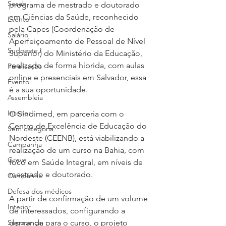
Sesab
programa de mestrado e doutorado 
em Ciências da Saúde, reconhecido 
Evento
pela Capes (Coordenação de 
Salário
Aperfeiçoamento de Pessoal de Nível 
Sudoeste I
Superior) do Ministério da Educação, 
realizado de forma híbrida, com aulas 
Paralisação
online e presenciais em Salvador, essa 
Evento
é a sua oportunidade.
Assembleia
Interior
O Sindimed, em parceria com o 
Centro de Excelência de Educação do 
Sem categoria
Nordeste (CEENB), está viabilizando a 
Campanha
realização de um curso na Bahia, com 
Greve
foco em Saúde Integral, em níveis de 
mestrado e doutorado.
Campanha
Defesa dos médicos
A partir de confirmação de um volume 
Interior
de interessados, configurando a 
Segurança
demanda para o curso, o projeto 