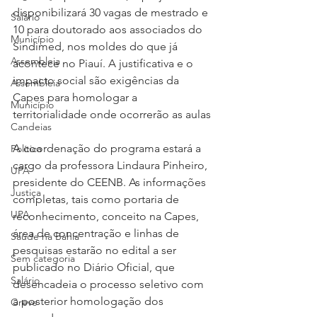
disponibilizará 30 vagas de mestrado e 
Salário
10 para doutorado aos associados do 
Município
Sindimed, nos moldes do que já 
Assembleia
acontece no Piauí. A justificativa e o 
impacto social são exigências da 
Assembleia
Capes para homologar a 
Município
territorialidade onde ocorrerão as aulas
Candeias
A coordenação do programa estará a 
Política
cargo da professora Lindaura Pinheiro, 
UPA
presidente do CEENB. As informações 
Justiça
completas, tais como portaria de 
UPA
reconhecimento, conceito na Capes, 
área de concentração e linhas de 
Saúde na Bahia
pesquisas estarão no edital a ser 
Sem categoria
publicado no Diário Oficial, que 
Salário
desencadeia o processo seletivo com 
a posterior homologação dos 
Greve