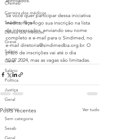
aprovados.
Cremeb
Carreira dos médicos
Se você quer participar dessa iniciativa 
Saúde no Brasil
inédita, faça logo sua inscrição na lista 
de interessados, enviando seu nome 
Defesa dos médicos
completo e e-mail para o Sindimed, no 
Greve
e-mail diretoria@sindimedba.org.br. O 
Salário
prazo de inscrições vai até o dia 
10.07.2024, mas as vagas são limitadas.
Geral
Salário
Política
Justiça
Geral
Interior
Ver tudo
Posts recentes
Sem categoria
Sesab
Geral