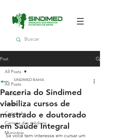
Post
All Posts
SINDIMED BAHIA
All Posts
Parceria do Sindimed
Política
viabiliza cursos de
Sesab
mestrado e doutorado
Campanha
Carreira dos médicos
em Saúde Integral
Município
Se você tem interesse em cursar um 