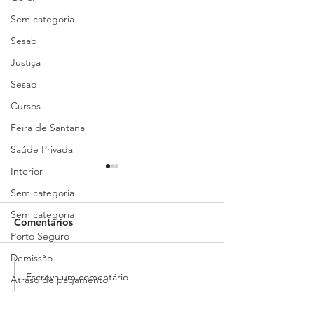
Sem categoria
Sesab
Justiça
Sesab
Cursos
Feira de Santana
Saúde Privada
Interior
Sem categoria
Sem categoria
Comentários
Porto Seguro
Demissão
Escreva um comentário
Edital de convocação:
Gestão não se f
Atraso de pagamento
Assembleia Geral
decretos, é prec
Restrição de atendimentos
Extraordinária -
quem está na li