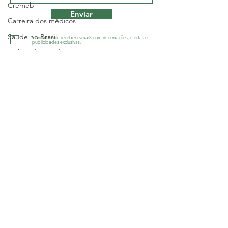
Cremeb
Enviar
Carreira dos médicos
Saúde no Brasil
Concordo em receber e-mails com informações, ofertas e
publicidades exclusivas.
Defesa dos médicos
Greve
Sindicato dos Médicos do Estado da
Salário
Bahia - SINDIMED
Geral
R. Macapá, 241 - Ondina, Salvador/BA
-
CNPJ 13.505.045/001-60
Salário
Tel.:
(71) 3555-2555
Política
diretoria@sindimedba.org.br
Justiça
grafica@sindimedba.org.br
assessoriajuridica@sindimedba.org.br
Geral
atendimento@sindimedba.org.br
Interior
contabilidade@sindimedba.org.br
ouvidoria@sindimedba.org.br
Sem categoria
Política de Privacidade
Sesab
Política de Devolução e Reemb
olso de
ingressos
Geral