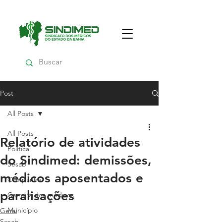
Post
All Posts
All Posts
Relatório de atividades
Política
do Sindimed: demissões,
Sesab
médicos aposentados e
Campanha
paralisações
Carreira dos médicos
Município
Geral
Sesab