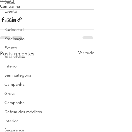
Sesab
Campanha
Evento
Salário
Sudoeste I
Paralisação
Evento
Ver tudo
Posts recentes
Assembleia
Interior
Sem categoria
Campanha
Greve
Campanha
Defesa dos médicos
Interior
Segurança