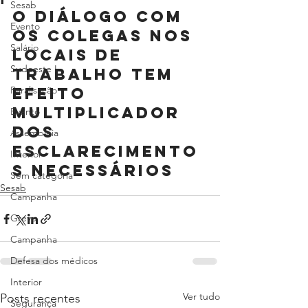
Sesab
O diálogo com 
Evento
os colegas nos 
Salário
locais de 
Sudoeste I
trabalho tem 
Paralisação
efeito 
multiplicador 
Evento
dos 
Assembleia
esclarecimento
Interior
s necessários
Sem categoria
Sesab
Campanha
Greve
Campanha
Defesa dos médicos
Interior
Ver tudo
Posts recentes
Segurança