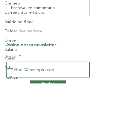
Cremeb
Escreva um comentário
Carreira dos médicos
Saúde no Brasil
Defesa dos médicos
Greve
Assine nossa newsletter.
Salário
Email
Geral
Salário
Política
Enviar
Justiça
Geral
Concordo em receber e-mails com informações, ofertas e
publicidades exclusivas.
Interior
Sem categoria
Sesab
Sindicato dos Médicos do Estado da
Bahia - SINDIMED
Geral
R. Macapá, 241 - Ondina, Salvador/BA
-