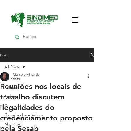
Post
All Posts
Marcelo Miranda
All Posts
Reuniões nos locais de
Política
trabalho discutem
Sesab
ilegalidades do
Campanha
Carreira dos médicos
credenciamento proposto
Município
pela Sesab