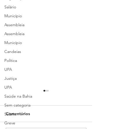
Salário
Município
Assembleia
Assembleia
Município
Candeias
Política
UPA
Justiça
UPA
Sindimed fará reunião
Sindimed obtém
Saúde na Bahia
sobre Residência Médica
judicial favoráv
Sem categoria
em Anestesiologia do
médicos aposen
Comentários
Salário
Hospital Roberto Santos
Estado
Greve