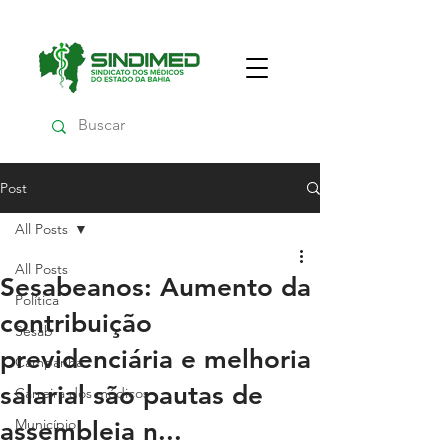
Post
All Posts
All Posts
Sesabeanos: Aumento da
Política
contribuição
Sesab
previdenciária e melhoria
Campanha
salarial são pautas de
Carreira dos médicos
Município
assembleia n...