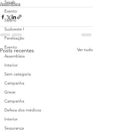
Sesab
Assembleia
Evento
Salário
Sudoeste I
Paralisação
Evento
Ver tudo
Posts recentes
Assembleia
Interior
Sem categoria
Campanha
Greve
Campanha
Defesa dos médicos
Interior
Segurança