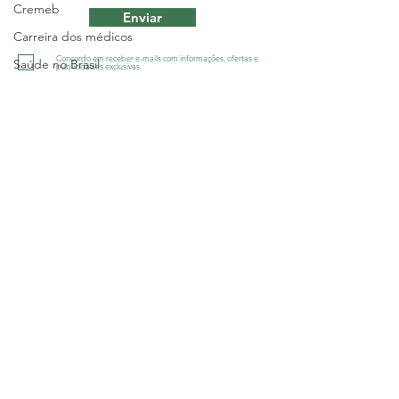
Cremeb
Enviar
Carreira dos médicos
Concordo em receber e-mails com informações, ofertas e
Saúde no Brasil
publicidades exclusivas.
Defesa dos médicos
Greve
Sindicato dos Médicos do Estado da
Salário
Bahia - SINDIMED
R. Macapá, 241 - Ondina, Salvador/BA
-
Geral
CNPJ 13.505.045/001-60
Salário
Tel.:
(71) 3555-2555
Política
diretoria@sindimedba.org.br
grafica@sindimedba.org.br
Justiça
assessoriajuridica@sindimedba.org.br
Geral
atendimento@sindimedba.org.br
contabilidade@sindimedba.org.br
Interior
ouvidoria@sindimedba.org.br
Sem categoria
Política de Privacidade
Política de Devolução e Reemb
olso de
Sesab
ingressos
Geral