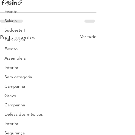
Sesab
Evento
Salário
Sudoeste I
Ver tudo
Posts recentes
Paralisação
Evento
Assembleia
Interior
Sem categoria
Campanha
Greve
Campanha
Defesa dos médicos
Interior
Segurança