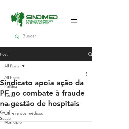
Post
All Posts
All Posts
Sindicato apoia ação da
Política
PF no combate à fraude
Sesab
na gestão de hospitais
Campanha
Geral
Carreira dos médicos
Sesab
Município