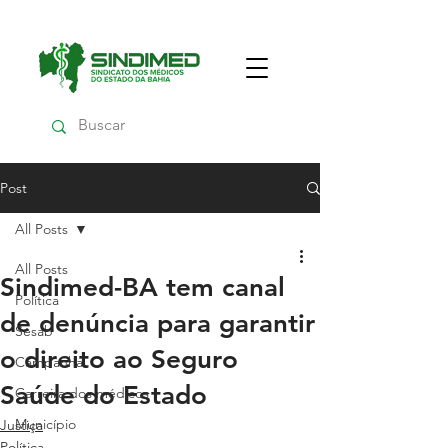
Post
All Posts
All Posts
Sindimed-BA tem canal
Política
de denúncia para garantir
Sesab
o direito ao Seguro
Campanha
Saúde do Estado
Carreira dos médicos
Município
Justiça
Política