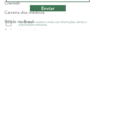
Cremeb
Enviar
Carreira dos médicos
Saúde no Brasil
Concordo em receber e-mails com informações, ofertas e
publicidades exclusivas.
Defesa dos médicos
Greve
Sindicato dos Médicos do Estado da
Salário
Bahia - SINDIMED
Geral
R. Macapá, 241 - Ondina, Salvador/BA
-
CNPJ 13.505.045/001-60
Salário
Tel.:
(71) 3555-2555
Política
diretoria@sindimedba.org.br
Justiça
grafica@sindimedba.org.br
assessoriajuridica@sindimedba.org.br
Geral
atendimento@sindimedba.org.br
Interior
contabilidade@sindimedba.org.br
ouvidoria@sindimedba.org.br
Sem categoria
Política de Privacidade
Sesab
Política de Devolução e Reemb
olso de
ingressos
Geral