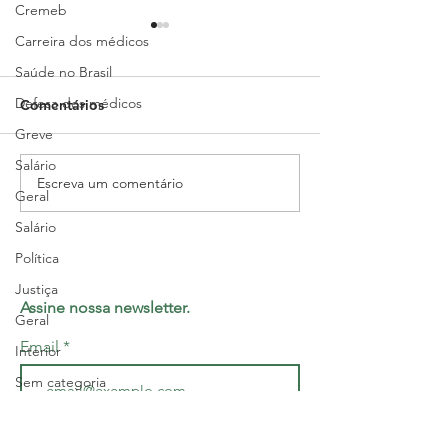
Cremeb
Carreira dos médicos
Saúde no Brasil
Defesa dos médicos
Comentários
Greve
Salário
Escreva um comentário
Edital de convocação:
Gestão não se f
Geral
Assembleia Geral
decretos, é prec
Salário
Extraordinária -
quem está na li
Campanha Salarial
frente
Política
Justiça
Assine nossa newsletter.
Geral
Email
Interior
Sem categoria
Sesab
Enviar
Geral