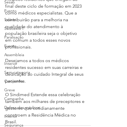
Sesab
final deste ciclo de formação em 2023 
Evento
como médicos especialistas. Que a 
Salário
contribuirão para a melhoria na 
qualidade do atendimento à 
Sudoeste I
população brasileira seja o objetivo 
Paralisação
em comum a todos esses novos 
Evento
profissionais.
Assembleia
Desejamos a todos os médicos 
Interior
residentes sucesso em suas carreiras e 
Sem categoria
dedicação ao cuidado Integral de seus 
pacientes. 
Campanha
Greve
O Sindimed Estende essa celebração 
Campanha
também aos milhares de preceptores e 
Defesa dos médicos
gestores que cotidianamente 
constroem a Residência Médica no 
Interior
Brasil.
Segurança