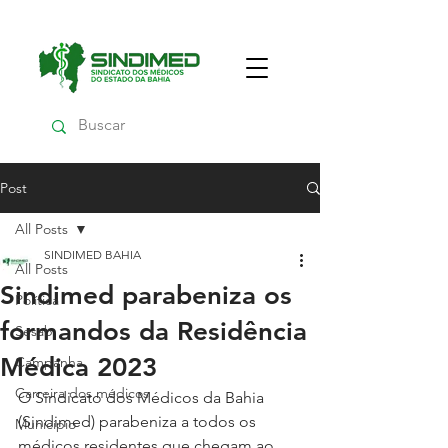
Post
All Posts
SINDIMED BAHIA
All Posts
Sindimed parabeniza os
Política
formandos da Residência
Sesab
Médica 2023
Campanha
Carreira dos médicos
O Sindicato dos Médicos da Bahia 
(Sindimed) parabeniza a todos os 
Município
médicos residentes que chegam ao 