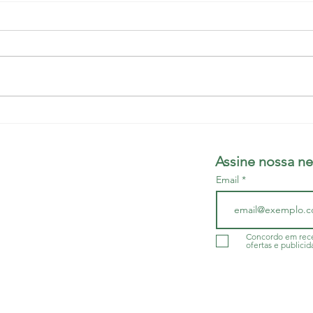
Justiça vê indícios de fraude
Médi
na contratação de médicos
a Bra
em Eunápois
salar
Assine nossa ne
Email
do da Bahia - SINDIMED
r/BA
- CNPJ 13.505.045/001-60
Concordo em rece
ofertas e publicid
a.org.br