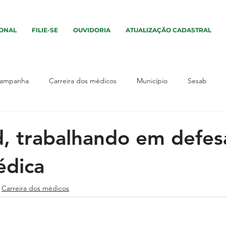
IONAL
FILIE-SE
OUVIDORIA
ATUALIZAÇÃO CADASTRAL
ampanha
Carreira dos médicos
Município
Sesab
vento
Assembleia
Interior
Sem categoria
Campa
, trabalhando em defes
édica
os
Interior
Segurança
Salário
Município
Ass
Carreira dos médicos
tica
UPA
Justiça
UPA