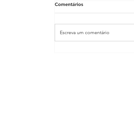
Comentários
Escreva um comentário
EDITAL DE
CANCELAMENTO
ASSEMBLEIA GERAL
ORDINÁRIA
Sindicato dos Médicos do Esta
R. Macapá, 241 - Ondina, Salvado
Tel.:
(71) 3555-2555
diretoria@sindimedba.org.br
grafica@sindimedba.org.br
assessoriajuridica@sindimedb