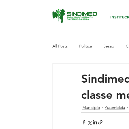
INSTITUC
All Posts
Política
Sesab
C
Sudoeste I
Paralisação
E
Sindimed
classe m
Campanha
Defesa dos médic
Município
Assembleia
Município
Candeias
Polí