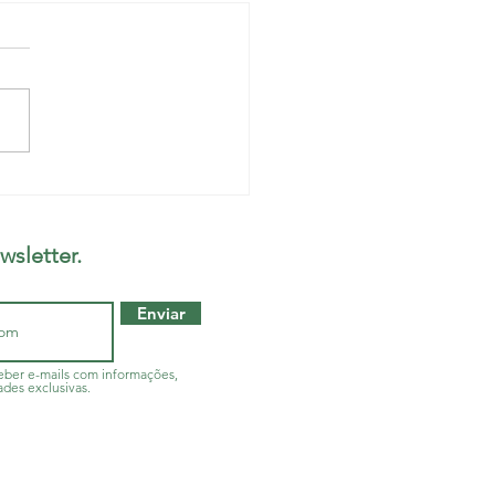
cos e dentistas voltam
sília na luta pelo piso
ial.
wsletter.
Enviar
ber e-mails com informações,
ades exclusivas.