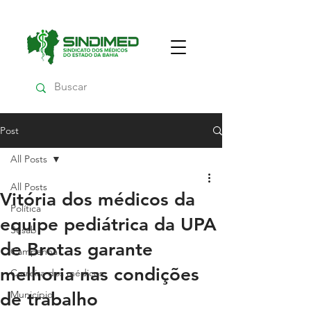
Post
All Posts
All Posts
Vitória dos médicos da
Política
equipe pediátrica da UPA
Sesab
de Brotas garante
Campanha
melhoria nas condições
Carreira dos médicos
Município
de trabalho