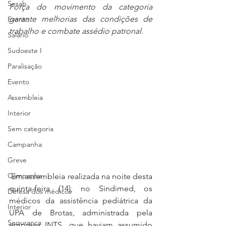
Sesab
Força do movimento da categoria 
garante melhorias das condições de 
Evento
trabalho e combate assédio patronal.
Salário
Sudoeste I
Paralisação
Evento
Assembleia
Interior
Sem categoria
Campanha
Greve
Campanha
 Em assembleia realizada na noite desta 
quinta-feira (14), no Sindimed, os 
Defesa dos médicos
médicos da assistência pediátrica da 
Interior
UPA de Brotas, administrada pela 
Segurança
empresa INTS, que haviam assumido 