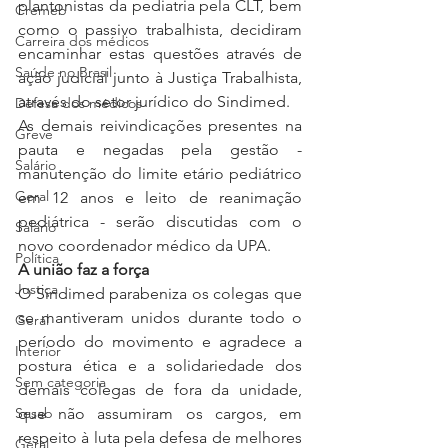
plantonistas da pediatria pela CLT, bem 
Cremeb
como o passivo trabalhista, decidiram 
Carreira dos médicos
encaminhar estas questões através de 
Saúde no Brasil
ação judicial junto à Justiça Trabalhista, 
através do setor jurídico do Sindimed.
Defesa dos médicos
As demais reivindicações presentes na 
Greve
pauta e negadas pela gestão - 
Salário
manutenção do limite etário pediátrico 
Geral
em 12 anos e leito de reanimação 
pediátrica - serão discutidas com o 
Salário
novo coordenador médico da UPA.
Política
A união faz a força
Justiça
O Sindimed parabeniza os colegas que 
se mantiveram unidos durante todo o 
Geral
período do movimento e agradece a 
Interior
postura ética e a solidariedade dos 
Sem categoria
demais colegas de fora da unidade, 
que não assumiram os cargos, em 
Sesab
respeito à luta pela defesa de melhores 
Geral