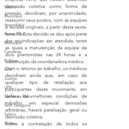
demissão coletiva como forma de 
Salário
pressão, decidiram, por unanimidade, 
Município
reassumir seus postos, com as equipes 
Assembleia
e escalas originais, a partir desta sexta-
feira, 15. Esta decisão se deu após parte 
Assembleia
das reivindicações ser atendida, entre 
Município
as quais a manutenção da equipe de 
Candeias
dois plantonistas nas 24 horas e a 
Política
substituição da coordenadora médica.
Com o retorno ao trabalho, os médicos 
UPA
decidiram ainda que, em caso de 
Justiça
qualquer tipo de retaliação aos 
UPA
participantes deste movimento em 
defesa de melhores condições de 
Saúde na Bahia
trabalho, em especial demissões 
Sem categoria
arbitrárias, haverá paralisação geral ou 
Salário
demissão coletiva.
Greve
Sobre a contratação de todos os 