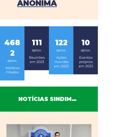
ANÔNIMA
468
111
122
10
aprox.
aprox.
aprox.
2
Reuniões
Ações
Eventos
aprox.
em 2023
movidas
próprios
em 2023
em 2023
Médicos
Filiados
NOTÍCIAS SINDIMED