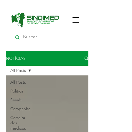
NOTÍCIAS
All Posts
All Posts
Política
Sesab
Campanha
Carreira
dos
médicos