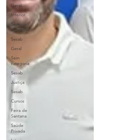
Geral
Interior
Sem
categoria
Sesab
Geral
Sem
categoria
Sesab
Justiça
Sesab
Cursos
Feira de
Santana
Saúde
Privada