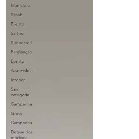
Município
Sesab
Evento
Salário
Sudoeste I
Paralisação
Evento
Assembleia
Interior
Sem
categoria
Campanha
Greve
Campanha
Defesa dos
médicos