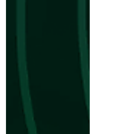
Saúde de Salvador (SMS), com o
objetivo de discutir os impactos da
portaria que limita a duração dos
plantões médicos, em regra, a 12 horas
contínuas nas Unidades de Pronto
Atendimento (UPAs) e no Serviço de
Atendimento Móvel de Urgência
(SAMU). Representaram o Sindicato o
presidente Dr. Julio Braga, o vice-
presiden