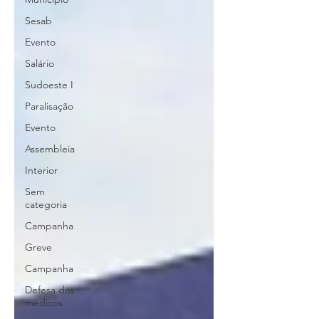
Sesab
Evento
Salário
Sudoeste I
Paralisação
Evento
Assembleia
Interior
Sem
categoria
Campanha
Greve
Campanha
Defesa dos
médicos