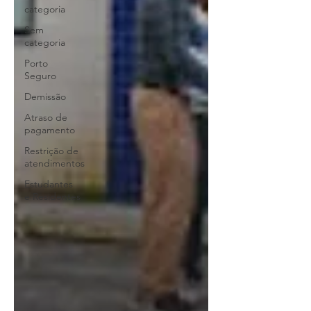
categoria
Sem
categoria
Porto
Seguro
Demissão
Atraso de
pagamento
Restrição de
atendimentos
Estudantes
e Residentes