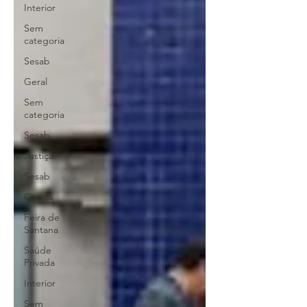
Interior
Sem
categoria
Sesab
Geral
Sem
categoria
Sesab
Justiça
Sesab
Cursos
Feira de
Santana
Saúde
Privada
Interior
Sem