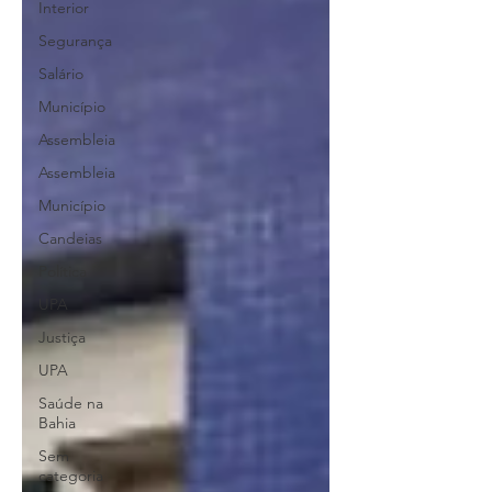
Interior
Segurança
Salário
Município
Assembleia
Assembleia
Município
Candeias
Política
UPA
Justiça
UPA
Saúde na
Bahia
Sem
categoria