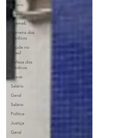
Salário
Greve
Cremeb
Carreira dos
médicos
Saúde no
Brasil
Defesa dos
médicos
Greve
Salário
Geral
Salário
Política
Justiça
Geral