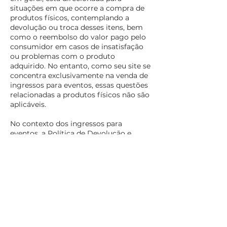
situações em que ocorre a compra de
produtos físicos, contemplando a
devolução ou troca desses itens, bem
como o reembolso do valor pago pelo
consumidor em casos de insatisfação
ou problemas com o produto
adquirido. No entanto, como seu site se
concentra exclusivamente na venda de
ingressos para eventos, essas questões
relacionadas a produtos físicos não são
aplicáveis.
No contexto dos ingressos para
eventos, a Política de Devolução e
Reembolso específica para esse tipo de
produto deve ser seguida. Essa política
aborda situações em que o consumidor
precisa cancelar sua participação em
um evento ou solicitar o reembolso do
valor pago pelo ingresso, dentro dos
prazos e condições estabelecidos pelo
organizador do evento.