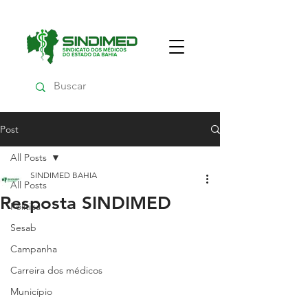
Post
All Posts
SINDIMED BAHIA
All Posts
Resposta SINDIMED
Política
Sesab
Campanha
Carreira dos médicos
Município