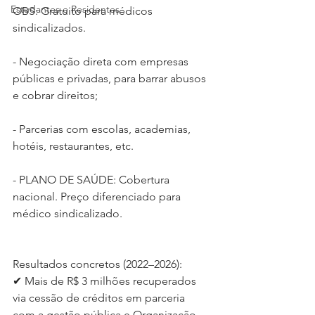
Estudantes e Residentes
OBS: Gratuito para médicos 
sindicalizados.
- Negociação direta com empresas 
públicas e privadas, para barrar abusos 
e cobrar direitos;
- Parcerias com escolas, academias, 
hotéis, restaurantes, etc.
- PLANO DE SAÚDE: Cobertura 
nacional. Preço diferenciado para 
médico sindicalizado.
Resultados concretos (2022–2026):
✔ Mais de R$ 3 milhões recuperados 
via cessão de créditos em parceria 
com a gestão pública e Organização 