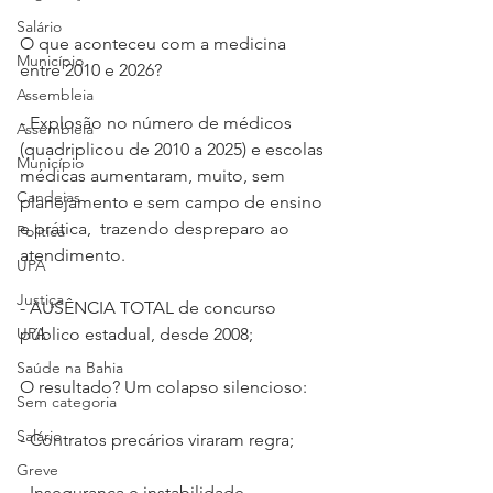
Salário
O que aconteceu com a medicina 
Município
entre 2010 e 2026?
Assembleia
- Explosão no número de médicos 
Assembleia
(quadriplicou de 2010 a 2025) e escolas 
Município
médicas aumentaram, muito, sem 
Candeias
planejamento e sem campo de ensino 
e prática,  trazendo despreparo ao 
Política
atendimento.
UPA
Justiça
- AUSÊNCIA TOTAL de concurso 
UPA
público estadual, desde 2008;
Saúde na Bahia
O resultado? Um colapso silencioso:
Sem categoria
Salário
- Contratos precários viraram regra;
Greve
- Insegurança e instabilidade 