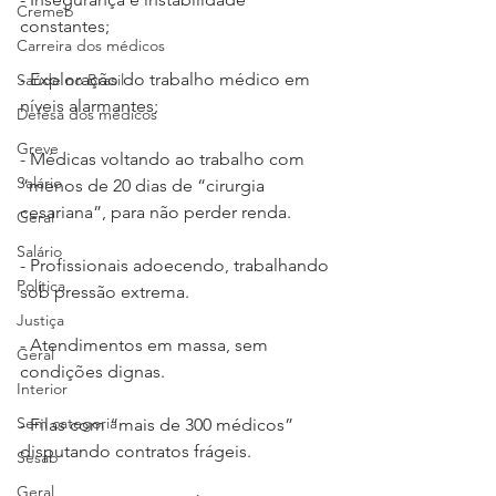
Cremeb
constantes;
Carreira dos médicos
- Exploração do trabalho médico em 
Saúde no Brasil
níveis alarmantes;
Defesa dos médicos
Greve
- Médicas voltando ao trabalho com 
Salário
“menos de 20 dias de “cirurgia 
cesariana”, para não perder renda.
Geral
Salário
- Profissionais adoecendo, trabalhando 
Política
sob pressão extrema.
Justiça
- Atendimentos em massa, sem 
Geral
condições dignas.
Interior
Sem categoria
- Filas com “mais de 300 médicos” 
disputando contratos frágeis.
Sesab
Geral