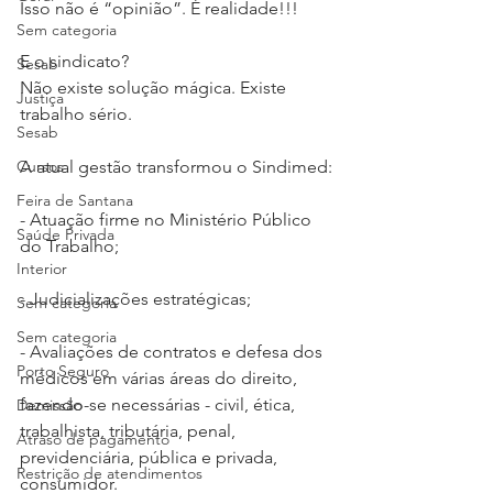
Isso não é “opinião”. É realidade!!!
Sem categoria
E o sindicato?
Sesab
Não existe solução mágica. Existe 
Justiça
trabalho sério.
Sesab
Cursos
A atual gestão transformou o Sindimed:
Feira de Santana
- Atuação firme no Ministério Público 
Saúde Privada
do Trabalho;
Interior
- Judicializações estratégicas;
Sem categoria
Sem categoria
- Avaliações de contratos e defesa dos 
Porto Seguro
médicos em várias áreas do direito, 
fazendo-se necessárias - civil, ética, 
Demissão
trabalhista, tributária, penal, 
Atraso de pagamento
previdenciária, pública e privada, 
Restrição de atendimentos
consumidor.