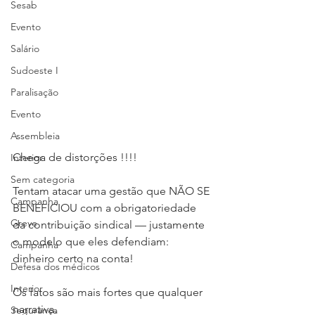
Sesab
Evento
Salário
Sudoeste I
Paralisação
Evento
Assembleia
Chega de distorções !!!!
Interior
Sem categoria
Tentam atacar uma gestão que NÃO SE 
Campanha
BENEFICIOU com a obrigatoriedade 
Greve
da contribuição sindical — justamente 
o modelo que eles defendiam: 
Campanha
dinheiro certo na conta!
Defesa dos médicos
Interior
Os fatos são mais fortes que qualquer 
narrativa.
Segurança