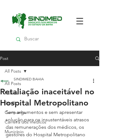
Post
All Posts
SINDIMED BAHIA
All Posts
Retaliação inaceitável no
Política
Hospital Metropolitano
Sesab
Sem argumentos e sem apresentar 
Campanha
solução para os insustentáveis atrasos 
Carreira dos médicos
das remunerações dos médicos, os 
Município
gestores do Hospital Metropolitano 