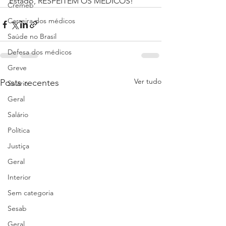
Estado, RESPEITEM OS MÉDICOS!
Cremeb
Carreira dos médicos
Saúde no Brasil
Defesa dos médicos
Greve
Ver tudo
Posts recentes
Salário
Geral
Salário
Política
Justiça
Geral
Interior
Sem categoria
Sesab
Geral