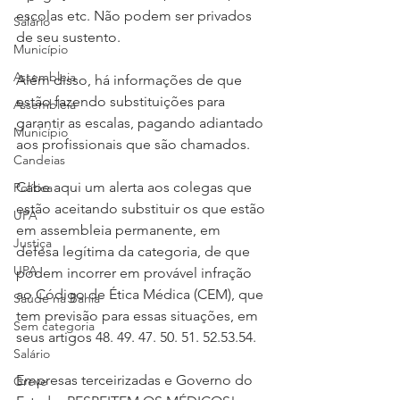
escolas etc. Não podem ser privados 
Salário
de seu sustento.
Município
Assembleia
Além disso, há informações de que 
estão fazendo substituições para 
Assembleia
garantir as escalas, pagando adiantado 
Município
aos profissionais que são chamados. 
Candeias
Cabe aqui um alerta aos colegas que 
Política
estão aceitando substituir os que estão 
UPA
em assembleia permanente, em 
Justiça
defesa legítima da categoria, de que 
UPA
podem incorrer em provável infração 
ao Código de Ética Médica (CEM), que 
Saúde na Bahia
tem previsão para essas situações, em 
Sem categoria
seus artigos 48. 49. 47. 50. 51. 52.53.54.
Salário
Empresas terceirizadas e Governo do 
Greve