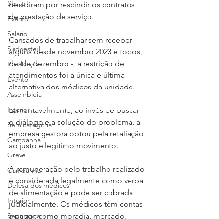
Sesab
decidiram por rescindir os contratos 
de prestação de serviço.
Evento
Salário
Cansados de trabalhar sem receber - 
Sudoeste I
alguns desde novembro 2023 e todos, 
desde dezembro -, a restrição de 
Paralisação
atendimentos foi a única e última 
Evento
alternativa dos médicos da unidade.
Assembleia
Interior
Lamentavelmente, ao invés de buscar 
o diálogo e a solução do problema, a 
Sem categoria
empresa gestora optou pela retaliação 
Campanha
ao justo e legítimo movimento.
Greve
A remuneração pelo trabalho realizado 
Campanha
é considerada legalmente como verba 
Defesa dos médicos
de alimentação e pode ser cobrada 
Interior
judicialmente. Os médicos têm contas 
Segurança
a pagar, como moradia, mercado, 